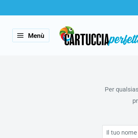
Vai
al
Cartucciaperfetta
contenuto
Menù
Per qualsias
pr
Il tuo nome