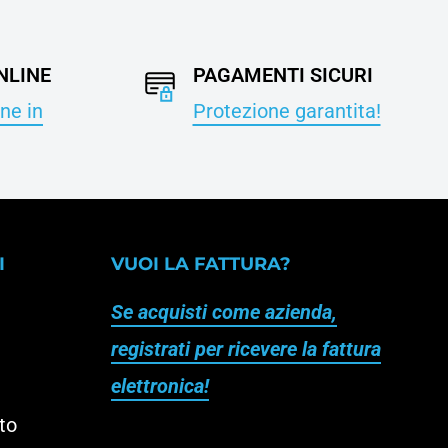
NLINE
PAGAMENTI SICURI
ne in
Protezione garantita!
I
VUOI LA FATTURA?
Se acquisti come azienda,
registrati per ricevere la fattura
elettronica!
to