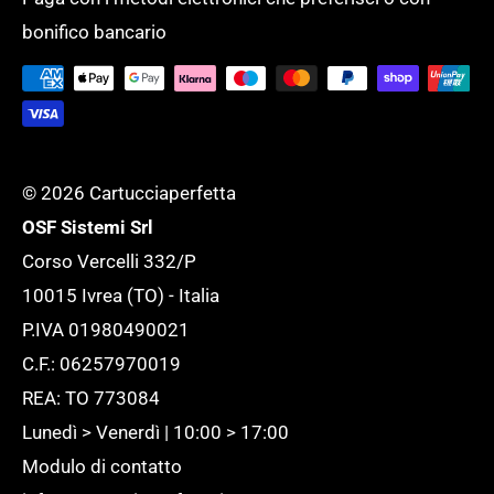
Tempi di evasione
SERVIZI GENERALI
bonifico bancario
supportare l'ufficio ed adattarlo ad ogni
Tutela della tua Privacy
esigenza.
Tutte le novità
© 2026 Cartucciaperfetta
OSF Sistemi Srl
Corso Vercelli 332/P
10015 Ivrea (TO) - Italia
P.IVA 01980490021
C.F.: 06257970019
REA: TO 773084
Lunedì > Venerdì | 10:00 > 17:00
Modulo di contatto