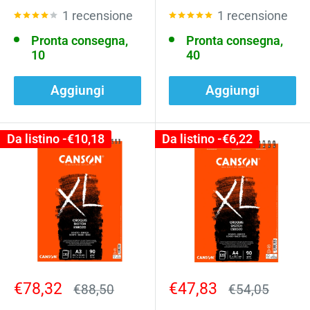
1 recensione
1 recensione
Pronta consegna,
Pronta consegna,
10
40
Aggiungi
Aggiungi
Da listino -
€10,18
Da listino -
€6,22
Prezzo
Prezzo
€78,32
€47,83
Prezzo
Prezzo
€88,50
€54,05
scontato
scontato