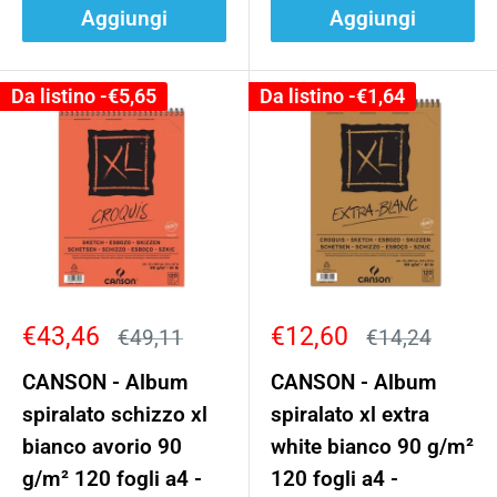
Aggiungi
Aggiungi
Da listino -
€5,65
Da listino -
€1,64
Prezzo
Prezzo
€43,46
€12,60
Prezzo
Prezzo
€49,11
€14,24
scontato
scontato
CANSON - Album
CANSON - Album
spiralato schizzo xl
spiralato xl extra
bianco avorio 90
white bianco 90 g/m²
g/m² 120 fogli a4 -
120 fogli a4 -