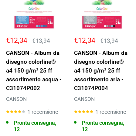
Prezzo
Prezzo
€12,34
€12,34
Prezzo
Prezzo
€13,94
€13,94
scontato
scontato
CANSON - Album da
CANSON - Album da
disegno colorline®
disegno colorline®
a4 150 g/m² 25 ff
a4 150 g/m² 25 ff
assortimento acqua -
assortimento aria -
C31074P002
C31074P004
CANSON
CANSON
1 recensione
1 recensione
Pronta consegna,
Pronta consegna,
12
12