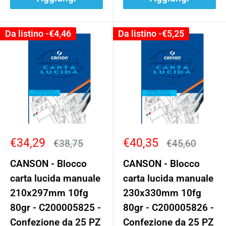
Da listino -
€4,46
Da listino -
€5,25
Prezzo
Prezzo
€34,29
€40,35
Prezzo
Prezzo
€38,75
€45,60
scontato
scontato
CANSON - Blocco
CANSON - Blocco
carta lucida manuale
carta lucida manuale
210x297mm 10fg
230x330mm 10fg
80gr - C200005825 -
80gr - C200005826 -
Confezione da 25 PZ
Confezione da 25 PZ