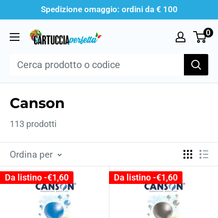
Vai
Spedizione omaggio: ordini da € 100
al
0
Cartucciaperfetta
contenuto
Canson
113 prodotti
Ordina per
Da listino -
€1,60
Da listino -
€1,60