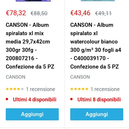
Prezzo
Prezzo
€78,32
€43,46
Prezzo
Prezzo
€88,50
€49,11
scontato
scontato
CANSON - Album
CANSON - Album
spiralato xl mix
spiralato xl
media 29,7x42cm
watercolour bianco
300gr 30fg -
300 g/m² 30 fogli a4
200807216 -
- C400039170 -
Confezione da 5 PZ
Confezione da 5 PZ
CANSON
CANSON
1 recensione
1 recensione
Ultimi 4 disponibili
Ultimi 8 disponibili
Aggiungi
Aggiungi