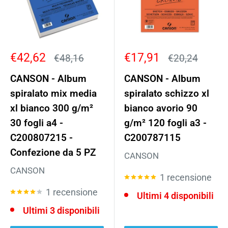
Prezzo
Prezzo
€42,62
€17,91
Prezzo
Prezzo
€48,16
€20,24
scontato
scontato
CANSON - Album
CANSON - Album
spiralato mix media
spiralato schizzo xl
xl bianco 300 g/m²
bianco avorio 90
30 fogli a4 -
g/m² 120 fogli a3 -
C200807215 -
C200787115
Confezione da 5 PZ
CANSON
CANSON
1 recensione
1 recensione
Ultimi 4 disponibili
Ultimi 3 disponibili