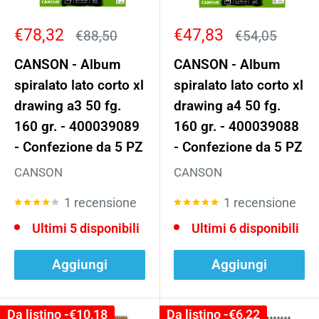
Prezzo
Prezzo
€78,32
€47,83
Prezzo
Prezzo
€88,50
€54,05
scontato
scontato
CANSON - Album
CANSON - Album
spiralato lato corto xl
spiralato lato corto xl
drawing a3 50 fg.
drawing a4 50 fg.
160 gr. - 400039089
160 gr. - 400039088
- Confezione da 5 PZ
- Confezione da 5 PZ
CANSON
CANSON
1 recensione
1 recensione
Ultimi 5 disponibili
Ultimi 6 disponibili
Aggiungi
Aggiungi
Da listino -
€10,18
Da listino -
€6,22