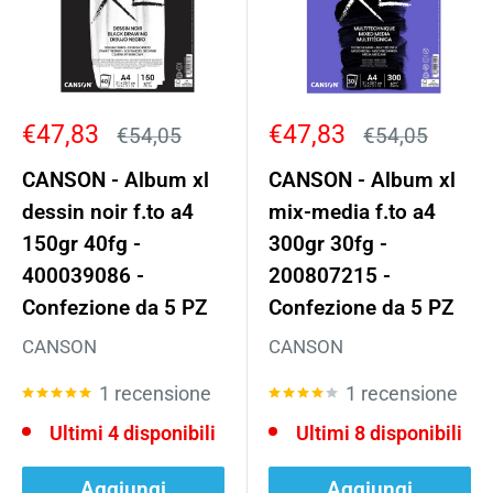
Prezzo
Prezzo
€47,83
€47,83
Prezzo
Prezzo
€54,05
€54,05
scontato
scontato
CANSON - Album xl
CANSON - Album xl
dessin noir f.to a4
mix-media f.to a4
150gr 40fg -
300gr 30fg -
400039086 -
200807215 -
Confezione da 5 PZ
Confezione da 5 PZ
CANSON
CANSON
1 recensione
1 recensione
Ultimi 4 disponibili
Ultimi 8 disponibili
Aggiungi
Aggiungi