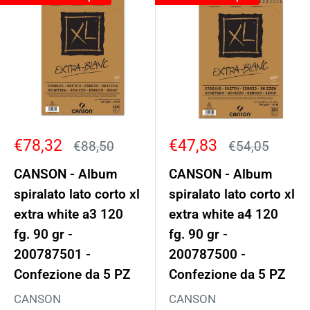
Prezzo
Prezzo
€78,32
€47,83
Prezzo
Prezzo
€88,50
€54,05
scontato
scontato
CANSON - Album
CANSON - Album
spiralato lato corto xl
spiralato lato corto xl
extra white a3 120
extra white a4 120
fg. 90 gr -
fg. 90 gr -
200787501 -
200787500 -
Confezione da 5 PZ
Confezione da 5 PZ
CANSON
CANSON