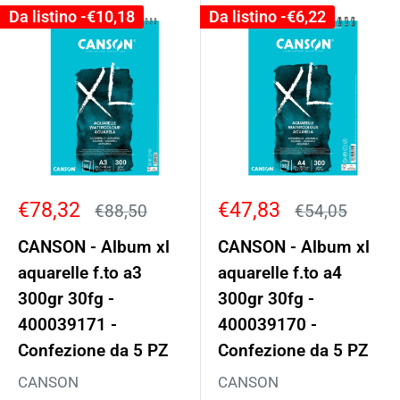
Da listino -
€10,18
Da listino -
€6,22
Prezzo
Prezzo
€78,32
€47,83
Prezzo
Prezzo
€88,50
€54,05
scontato
scontato
CANSON - Album xl
CANSON - Album xl
aquarelle f.to a3
aquarelle f.to a4
300gr 30fg -
300gr 30fg -
400039171 -
400039170 -
Confezione da 5 PZ
Confezione da 5 PZ
CANSON
CANSON