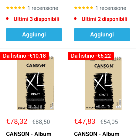
1 recensione
1 recensione
Ultimi 3 disponibili
Ultimi 2 disponibili
Aggiungi
Aggiungi
Da listino -
€10,18
Da listino -
€6,22
Prezzo
Prezzo
€78,32
€47,83
Prezzo
Prezzo
€88,50
€54,05
scontato
scontato
CANSON - Album
CANSON - Album