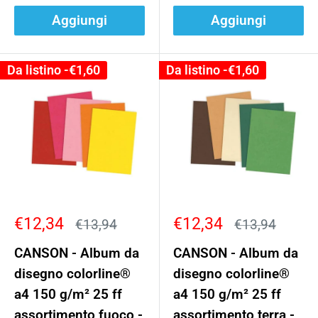
Aggiungi
Aggiungi
Da listino -
€1,60
Da listino -
€1,60
Prezzo
Prezzo
€12,34
€12,34
Prezzo
Prezzo
€13,94
€13,94
scontato
scontato
CANSON - Album da
CANSON - Album da
disegno colorline®
disegno colorline®
a4 150 g/m² 25 ff
a4 150 g/m² 25 ff
assortimento fuoco -
assortimento terra -