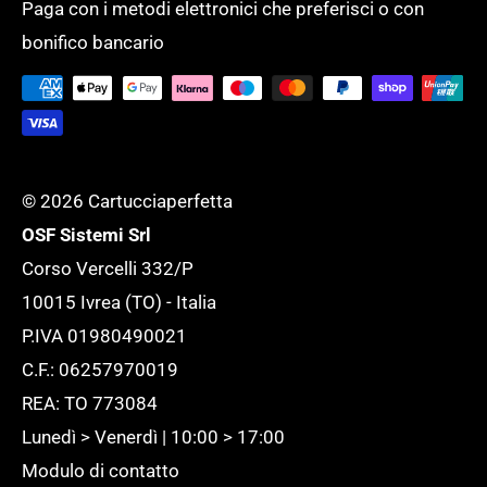
completo di oltre 50.000 prodotti per
Paga con i metodi elettronici che preferisci o con
Tempi di evasione
SERVIZI GENERALI
bonifico bancario
supportare l'ufficio ed adattarlo ad ogni
Tutela della tua Privacy
esigenza.
Tutte le novità
© 2026 Cartucciaperfetta
OSF Sistemi Srl
Corso Vercelli 332/P
10015 Ivrea (TO) - Italia
P.IVA 01980490021
C.F.: 06257970019
REA: TO 773084
Lunedì > Venerdì | 10:00 > 17:00
Modulo di contatto