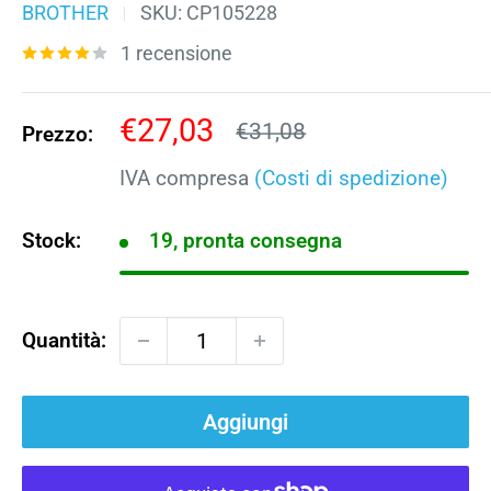
BROTHER
SKU:
CP105228
1 recensione
Prezzo
€27,03
Prezzo
€31,08
Prezzo:
scontato
IVA compresa
(Costi di spedizione)
Stock:
19, pronta consegna
Quantità:
Aggiungi