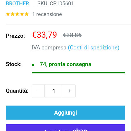
BROTHER
SKU:
CP105601
1 recensione
Prezzo
€33,79
Prezzo
€38,86
Prezzo:
scontato
IVA compresa
(Costi di spedizione)
Stock:
74, pronta consegna
Quantità:
Aggiungi