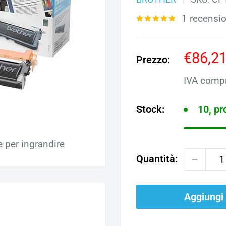
1 recensi
Prezz
€86,2
Prezzo:
scont
IVA comp
Stock:
10, p
e per ingrandire
Quantità:
Aggiungi