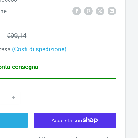
one
o
1
Prezzo
€99,14
ato
resa
(Costi di spedizione)
ronta consegna