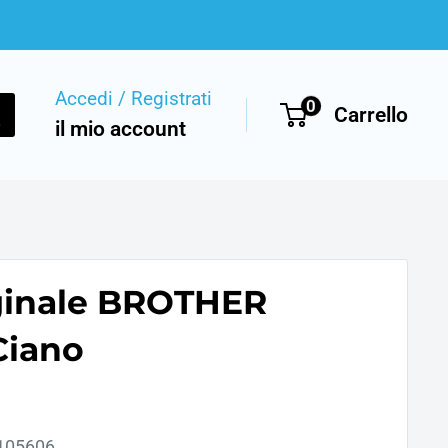
Accedi / Registrati
0
Carrello
il mio account
ginale BROTHER
Ciano
105606