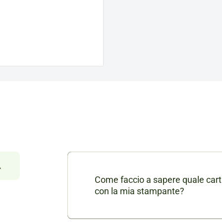
À
Come faccio a sapere quale cart
con la mia stampante?
Nella scheda di ogni prodotto consu