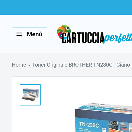
Vai
al
Cartucciaperfetta
contenuto
Menù
Home
Toner Originale BROTHER TN230C - Ciano