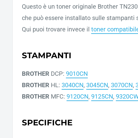
Questo è un toner originale Brother TN230C
che può essere installato sulle stampanti s
Qui puoi trovare invece il
toner compatibil
STAMPANTI
BROTHER
DCP:
9010CN
BROTHER
HL:
3040CN
,
3045CN
,
3070CN
,
BROTHER
MFC:
9120CN
,
9125CN
,
9320C
SPECIFICHE