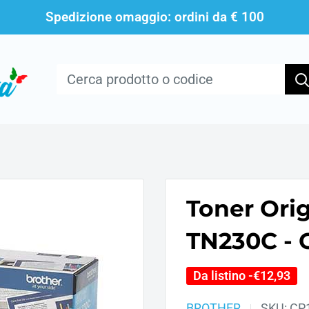
Spedizione omaggio: ordini da € 100
Toner Ori
TN230C - 
Da listino -
€12,93
BROTHER
SKU:
CP