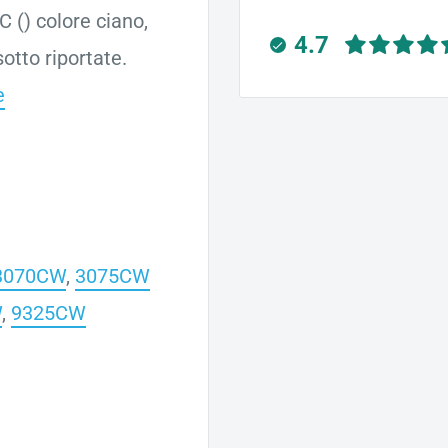
 () colore ciano,
4.7
otto riportate.
e
3070CW
,
3075CW
W
,
9325CW