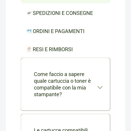
SPEDIZIONI E CONSEGNE
ORDINI E PAGAMENTI
RESI E RIMBORSI
Come faccio a sapere
quale cartuccia o toner è
compatibile con la mia
stampante?
Nella scheda di ogni prodotto
consumabile trovi l'elenco
completo dei modelli di
Le cartucce compatibili