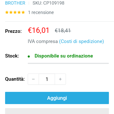
BROTHER
SKU:
CP109198
1 recensione
Prezzo
€16,01
Prezzo
€18,41
Prezzo:
scontato
IVA compresa
(Costi di spedizione)
Stock:
Disponibile su ordinazione
Quantità:
Aggiungi