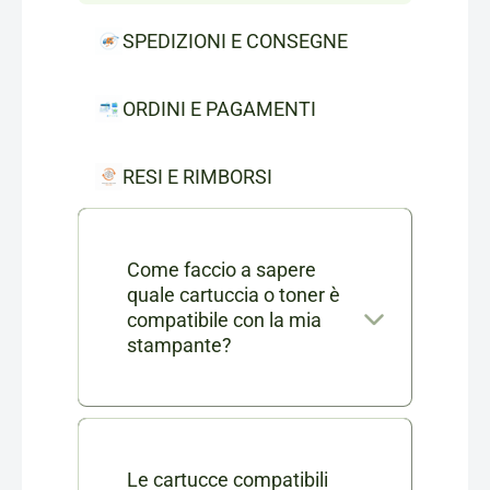
SPEDIZIONI E CONSEGNE
ORDINI E PAGAMENTI
RESI E RIMBORSI
Come faccio a sapere
quale cartuccia o toner è
compatibile con la mia
stampante?
Nella scheda di ogni prodotto
consumabile trovi l'elenco
completo dei modelli di
Le cartucce compatibili