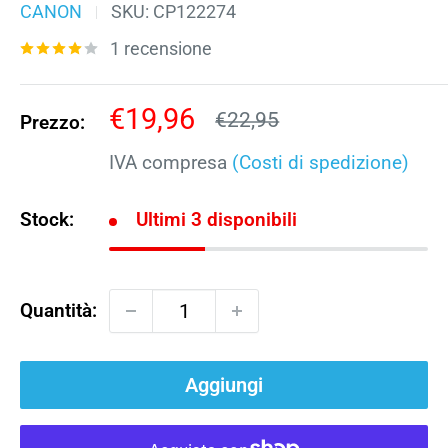
CANON
SKU:
CP122274
1 recensione
Prezzo
€19,96
Prezzo
€22,95
Prezzo:
scontato
IVA compresa
(Costi di spedizione)
Stock:
Ultimi 3 disponibili
Quantità:
Aggiungi