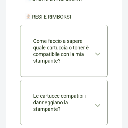
RESI E RIMBORSI
Come faccio a sapere
quale cartuccia o toner è
compatibile con la mia
stampante?
Nella scheda di ogni prodotto
consumabile trovi l'elenco
completo dei modelli di
Le cartucce compatibili
danneggiano la
stampanti compatibili. Se ti
stampante?
rimangono dei dubbi puoi
No, le nostre cartucce
contattarci in chat o via mail a