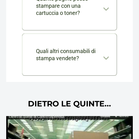
stampare con una
compatibili sono realizzate da
cartuccia o toner?
produttori terzi ma
Il numero di pagine varia in
garantiscono la stessa qualità
base al modello di cartuccia.
di stampa a un prezzo più
Trovi questa informazione
Quali altri consumabili di
conveniente.
stampa vendete?
nella descrizione di ogni
prodotto, espressa in "resa
Il nostro catalogo include tutti
pagine" secondo lo standard
i prodotti consumabili delle
ISO.
migliori marche: dai toner per
DIETRO LE QUINTE...
stampanti laser, ai drum, dalle
cartucce per stampanti inkjet
ai collettori e molti altri
cosnumabili di stampa, oltre