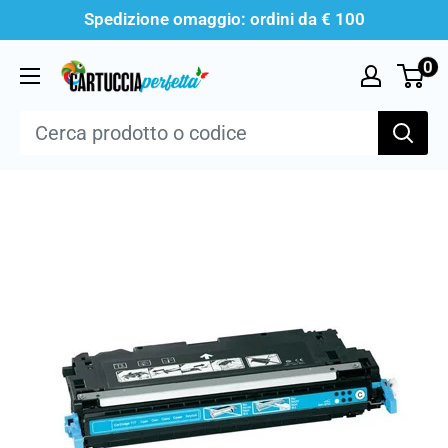
Vai
Spedizione omaggio: ordini da € 100
al
0
Cartucciaperfetta
contenuto