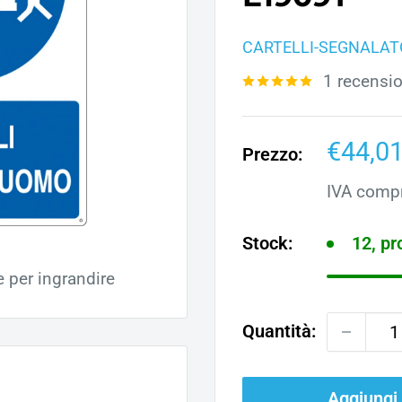
CARTELLI-SEGNALAT
1 recensi
Prezz
€44,0
Prezzo:
scont
IVA comp
Stock:
12, p
e per ingrandire
Quantità:
Aggiungi