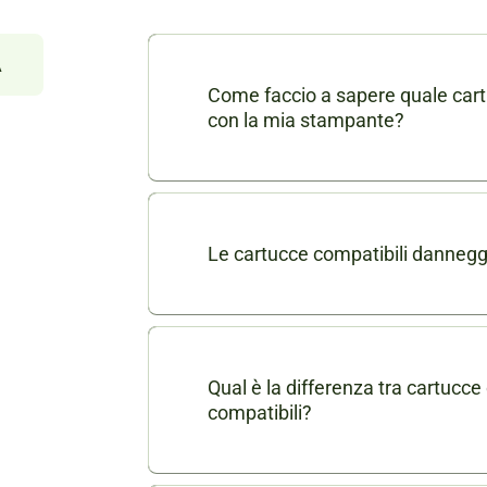
À
Come faccio a sapere quale cart
con la mia stampante?
Nella scheda di ogni prodotto consu
dei modelli di stampanti compatibili
puoi contattarci in chat o via mail a
Le cartucce compatibili danneg
indicando il modello della tua stamp
No, le nostre cartucce compatibili son
garantire le stesse prestazioni delle
stampante.
Qual è la differenza tra cartucce 
compatibili?
Le cartucce o toner originali sono pr