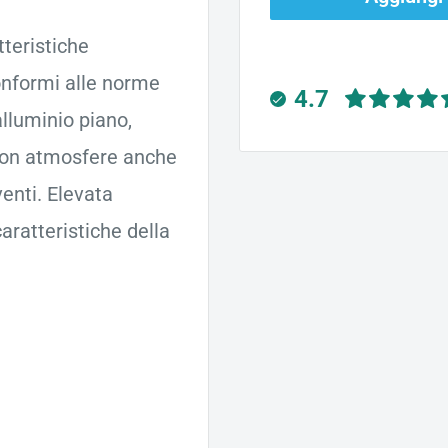
tteristiche
onformi alle norme
4.7
alluminio piano,
 con atmosfere anche
enti. Elevata
aratteristiche della