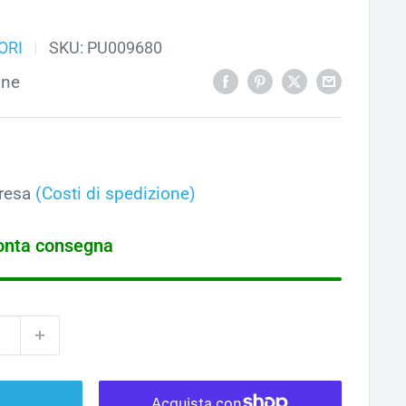
ORI
SKU:
PU009680
one
o
1
ato
resa
(Costi di spedizione)
ronta consegna