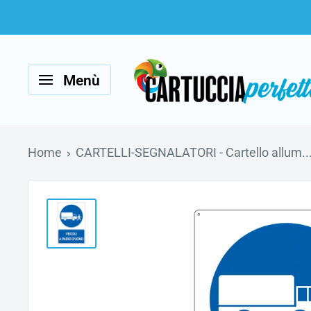
Vai
al
Cartucciaperfetta
contenuto
Menù
Home
CARTELLI-SEGNALATORI - Cartello allum..