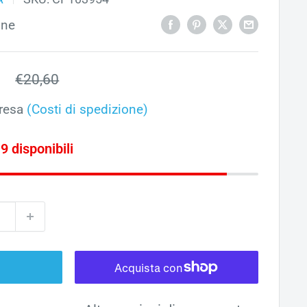
one
o
1
Prezzo
€20,60
ato
resa
(Costi di spedizione)
 9 disponibili