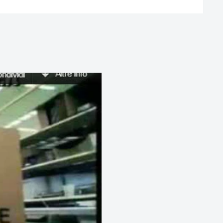
, ai drum, dalle cartucce per
 altri cosnumabili di stampa,
panti e fotocopie.