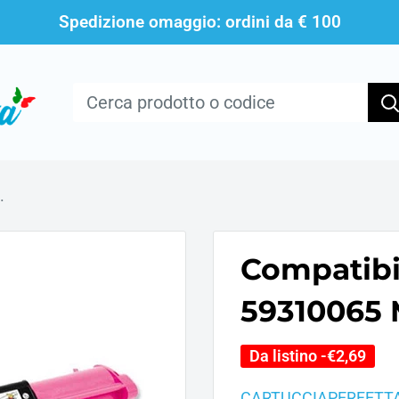
Spedizione omaggio: ordini da € 100
.
Compatibi
59310065 
Da listino -
€2,69
CARTUCCIAPERFETT