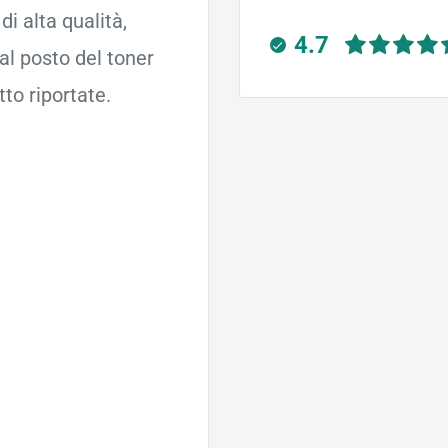
i alta qualità,
4.7
al posto del toner
to riportate.