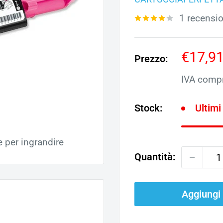
1 recensi
Prezz
€17,9
Prezzo:
scont
IVA comp
Stock:
Ultimi
e per ingrandire
Quantità:
Aggiungi