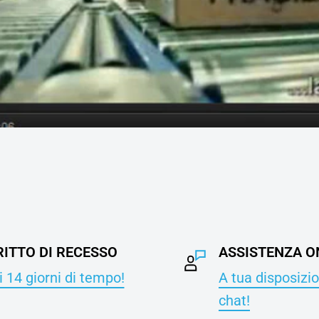
RITTO DI RECESSO
ASSISTENZA O
 14 giorni di tempo!
A tua disposizio
chat!