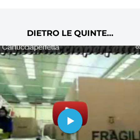
marche: dai toner per stampanti laser
stampanti inkjet ai collettori e molti
oltre ovviamente alla carta per stam
DIETRO LE QUINTE...