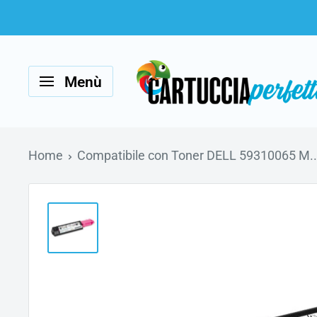
Vai
al
Cartucciaperfetta
contenuto
Menù
Home
Compatibile con Toner DELL 59310065 M..