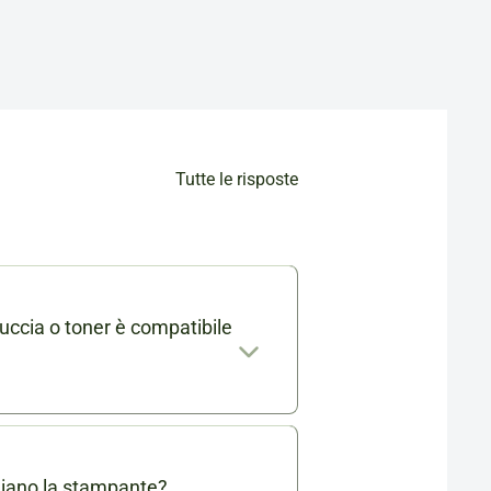
Tutte le risposte
uccia o toner è compatibile
mabile trovi l'elenco completo
. Se ti rimangono dei dubbi
 info@cartucciaperfetta.it
giano la stampante?