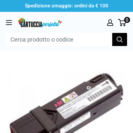
Vai
Spedizione omaggio: ordini da € 100
al
0
Cartucciaperfetta
contenuto