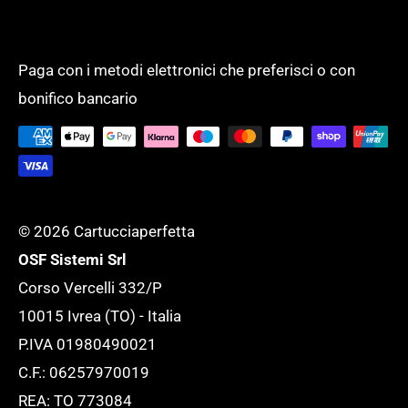
ricevere la fattura elettronica!
Modalità di pagamento
PRODOTTI PER UFFICIO
Un unico fornitore, con un assortimento
Spese di spedizione
SCUOLA
completo di oltre 50.000 prodotti per
Paga con i metodi elettronici che preferisci o con
Tempi di evasione
SERVIZI GENERALI
bonifico bancario
supportare l'ufficio ed adattarlo ad ogni
Tutela della tua Privacy
esigenza.
Tutte le novità
© 2026 Cartucciaperfetta
OSF Sistemi Srl
Corso Vercelli 332/P
10015 Ivrea (TO) - Italia
P.IVA 01980490021
C.F.: 06257970019
REA: TO 773084