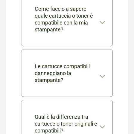
Come faccio a sapere
quale cartuccia o toner è
compatibile con la mia
stampante?
Nella scheda di ogni prodotto
consumabile trovi l'elenco
completo dei modelli di
Le cartucce compatibili
danneggiano la
stampanti compatibili. Se ti
stampante?
rimangono dei dubbi puoi
No, le nostre cartucce
contattarci in chat o via mail a
compatibili sono testate e
info@cartucciaperfetta.it
certificate per garantire le
Qual è la differenza tra
indicando il modello della tua
cartucce o toner originali e
stesse prestazioni delle
stampante.
compatibili?