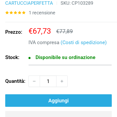
CARTUCCIAPERFETTA
SKU:
CP103289
1 recensione
Prezzo
€67,73
Prezzo
€77,89
Prezzo:
scontato
IVA compresa
(Costi di spedizione)
Stock:
Disponibile su ordinazione
Quantità:
Aggiungi