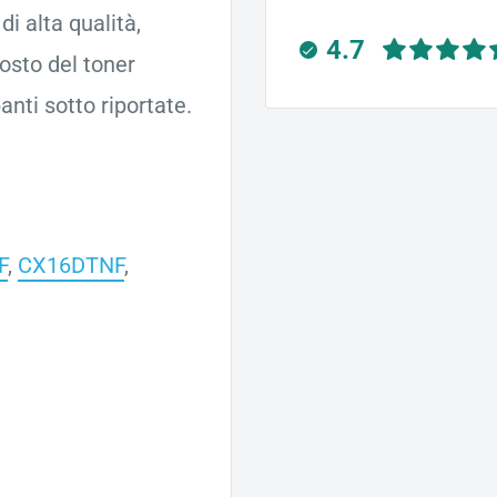
i alta qualità,
4.7
posto del toner
ti sotto riportate.
F
,
CX16DTNF
,