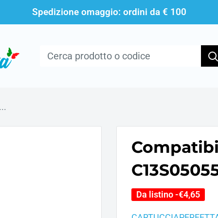
Spedizione omaggio: ordini da € 100
..
Compatibi
C13S05055
Da listino -
€4,65
CARTUCCIAPERFETT