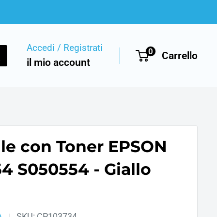
Accedi / Registrati
0
Carrello
il mio account
le con Toner EPSON
4 S050554 - Giallo
A
SKU:
CP103734