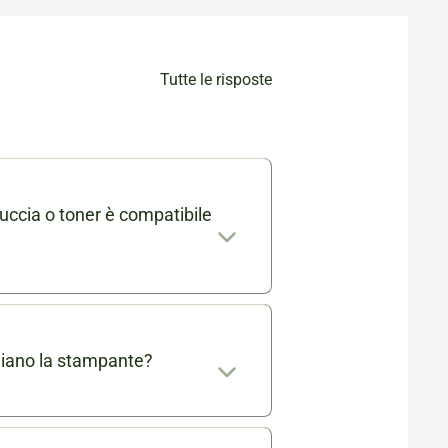
Tutte le risposte
uccia o toner è compatibile
mabile trovi l'elenco completo
. Se ti rimangono dei dubbi
 info@cartucciaperfetta.it
giano la stampante?
ante.
o testate e certificate per