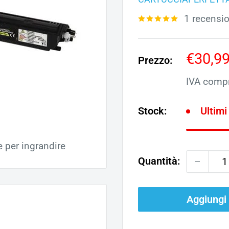
1 recensi
Prezz
€30,9
Prezzo:
scont
IVA comp
Stock:
Ultimi
e per ingrandire
Quantità:
Aggiungi