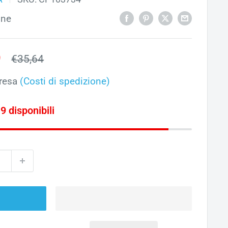
one
o
9
Prezzo
€35,64
ato
resa
(Costi di spedizione)
 9 disponibili