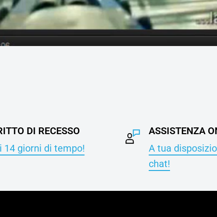
RITTO DI RECESSO
ASSISTENZA O
 14 giorni di tempo!
A tua disposizio
chat!