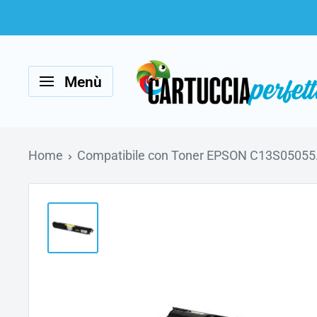
Vai
al
Cartucciaperfetta
contenuto
Menù
Home
Compatibile con Toner EPSON C13S05055.