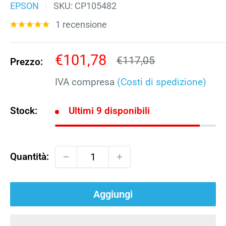
EPSON
SKU:
CP105482
1 recensione
Prezzo
€101,78
Prezzo
€117,05
Prezzo:
scontato
IVA compresa
(Costi di spedizione)
Stock:
Ultimi 9 disponibili
Quantità:
Aggiungi