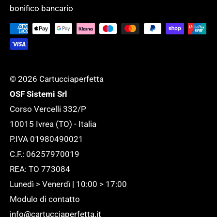
Tempi di evasione
SERVIZI GENERALI
bonifico bancario
supportare l'ufficio ed adattarlo ad ogni
Tutela della tua Privacy
esigenza.
Tutte le novità
© 2026 Cartucciaperfetta
OSF Sistemi Srl
Corso Vercelli 332/P
10015 Ivrea (TO) - Italia
P.IVA 01980490021
C.F.: 06257970019
REA: TO 773084
Lunedì > Venerdì | 10:00 > 17:00
Modulo di contatto
info@cartucciaperfetta.it