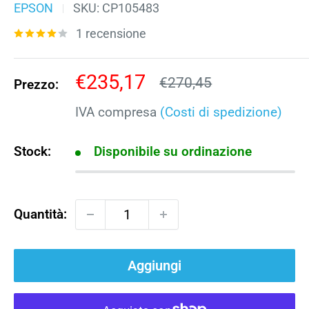
EPSON
SKU:
CP105483
1 recensione
Prezzo
€235,17
Prezzo
€270,45
Prezzo:
scontato
IVA compresa
(Costi di spedizione)
Stock:
Disponibile su ordinazione
Quantità:
Aggiungi