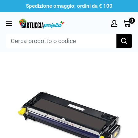
Vai
Spedizione omaggio: ordini da € 100
al
0
Cartucciaperfetta
contenuto