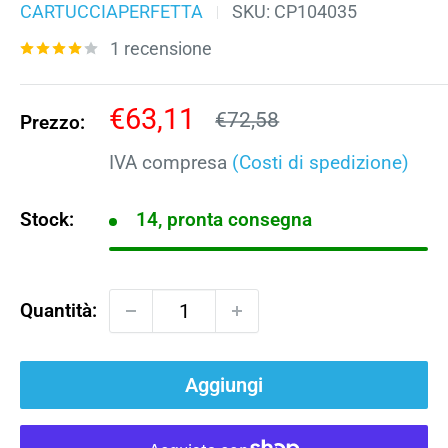
CARTUCCIAPERFETTA
SKU:
CP104035
1 recensione
Prezzo
€63,11
Prezzo
€72,58
Prezzo:
scontato
IVA compresa
(Costi di spedizione)
Stock:
14, pronta consegna
Quantità:
Aggiungi