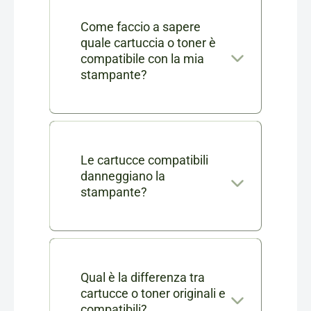
Come faccio a sapere
quale cartuccia o toner è
compatibile con la mia
stampante?
Nella scheda di ogni prodotto
consumabile trovi l'elenco
completo dei modelli di
Le cartucce compatibili
danneggiano la
stampanti compatibili. Se ti
stampante?
rimangono dei dubbi puoi
No, le nostre cartucce
contattarci in chat o via mail a
compatibili sono testate e
info@cartucciaperfetta.it
certificate per garantire le
Qual è la differenza tra
indicando il modello della tua
cartucce o toner originali e
stesse prestazioni delle
stampante.
compatibili?