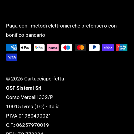
Amministrazione con Split Payment.
ricevere la fattura elettronica!
Modalità di pagamento
PRODOTTI PER UFFICIO
Un unico fornitore, con un assortimento
Spese di spedizione
SCUOLA
completo di oltre 50.000 prodotti per
Paga con i metodi elettronici che preferisci o con
Tempi di evasione
SERVIZI GENERALI
bonifico bancario
supportare l'ufficio ed adattarlo ad ogni
Tutela della tua Privacy
esigenza.
Tutte le novità
© 2026 Cartucciaperfetta
OSF Sistemi Srl
Corso Vercelli 332/P
10015 Ivrea (TO) - Italia
P.IVA 01980490021
C.F.: 06257970019