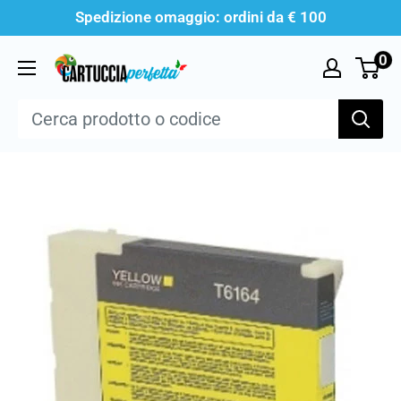
Vai
Spedizione omaggio: ordini da € 100
al
0
Cartucciaperfetta
contenuto