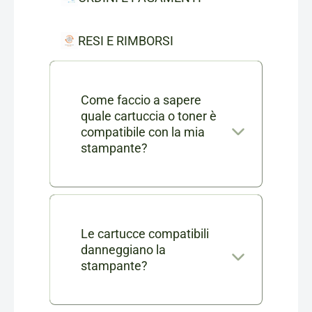
RESI E RIMBORSI
Come faccio a sapere
quale cartuccia o toner è
compatibile con la mia
stampante?
Nella scheda di ogni prodotto
consumabile trovi l'elenco
completo dei modelli di
Le cartucce compatibili
danneggiano la
stampanti compatibili. Se ti
stampante?
rimangono dei dubbi puoi
No, le nostre cartucce
contattarci in chat o via mail a