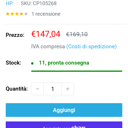
HP
SKU:
CP105268
1 recensione
Prezzo
€147,04
Prezzo
€169,10
Prezzo:
scontato
IVA compresa
(Costi di spedizione)
Stock:
11, pronta consegna
Quantità:
Aggiungi