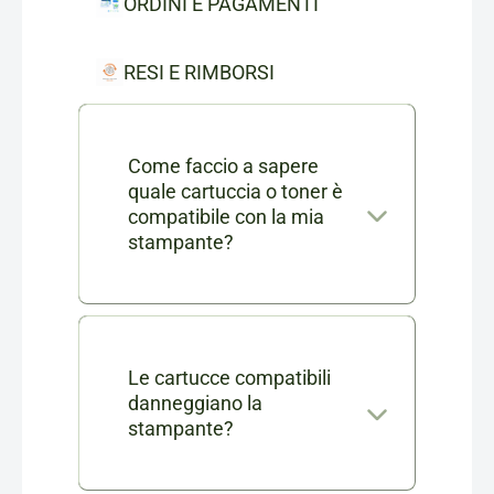
ORDINI E PAGAMENTI
RESI E RIMBORSI
Come faccio a sapere
quale cartuccia o toner è
compatibile con la mia
stampante?
Nella scheda di ogni prodotto
consumabile trovi l'elenco
completo dei modelli di
Le cartucce compatibili
danneggiano la
stampanti compatibili. Se ti
stampante?
rimangono dei dubbi puoi
No, le nostre cartucce
contattarci in chat o via mail a