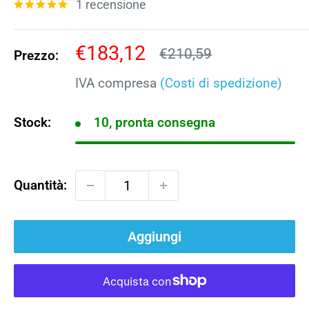
1 recensione
Prezzo
€183,12
Prezzo
€210,59
Prezzo:
scontato
IVA compresa
(Costi di spedizione)
Stock:
10, pronta consegna
Quantità:
Aggiungi