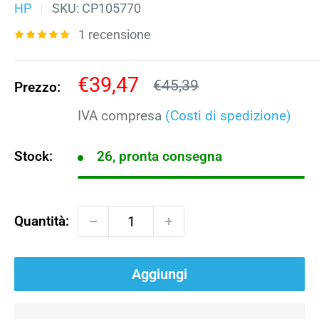
HP
SKU:
CP105770
1 recensione
Prezzo
€39,47
Prezzo
€45,39
Prezzo:
scontato
IVA compresa
(Costi di spedizione)
Stock:
26, pronta consegna
Quantità:
Aggiungi