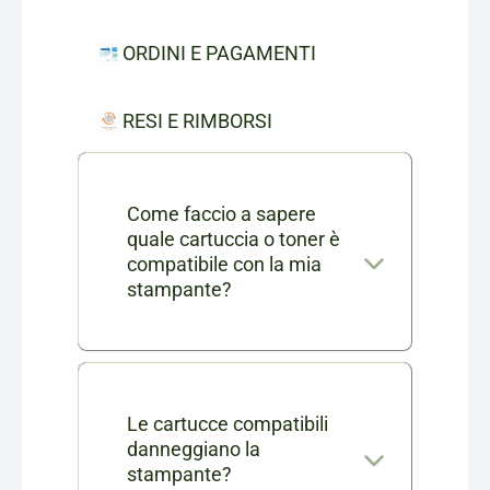
ORDINI E PAGAMENTI
RESI E RIMBORSI
Come faccio a sapere
quale cartuccia o toner è
compatibile con la mia
stampante?
Nella scheda di ogni prodotto
consumabile trovi l'elenco
completo dei modelli di
Le cartucce compatibili
danneggiano la
stampanti compatibili. Se ti
stampante?