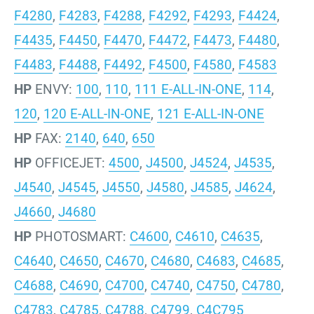
F4280
,
F4283
,
F4288
,
F4292
,
F4293
,
F4424
,
F4435
,
F4450
,
F4470
,
F4472
,
F4473
,
F4480
,
F4483
,
F4488
,
F4492
,
F4500
,
F4580
,
F4583
HP
ENVY:
100
,
110
,
111 E-ALL-IN-ONE
,
114
,
120
,
120 E-ALL-IN-ONE
,
121 E-ALL-IN-ONE
HP
FAX:
2140
,
640
,
650
HP
OFFICEJET:
4500
,
J4500
,
J4524
,
J4535
,
J4540
,
J4545
,
J4550
,
J4580
,
J4585
,
J4624
,
J4660
,
J4680
HP
PHOTOSMART:
C4600
,
C4610
,
C4635
,
C4640
,
C4650
,
C4670
,
C4680
,
C4683
,
C4685
,
C4688
,
C4690
,
C4700
,
C4740
,
C4750
,
C4780
,
C4783
,
C4785
,
C4788
,
C4799
,
C4C795