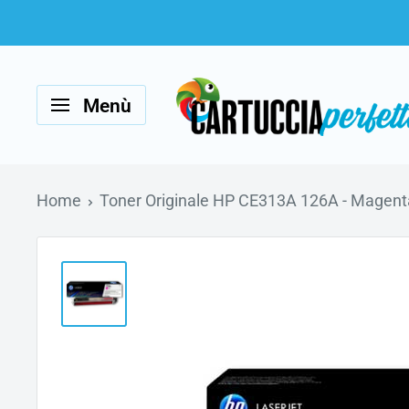
Vai
al
Cartucciaperfetta
contenuto
Menù
Home
Toner Originale HP CE313A 126A - Magent