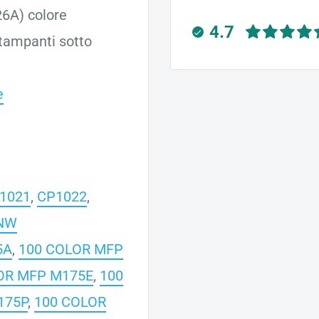
26A) colore
4.7
stampanti sotto
e
1021
,
CP1022
,
NW
5A
,
100 COLOR MFP
OR MFP M175E
,
100
175P
,
100 COLOR