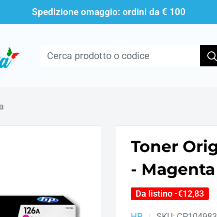
Spedizione omaggio: ordini da € 100
a
Toner Ori
- Magenta
Da listino -
€12,83
HP
SKU:
CP104983