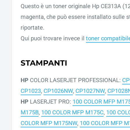
Questo è un toner originale Hp CE313A (1
magenta, che può essere installato sulle 
riportate.
Qui puoi trovare invece il
toner compatibil
STAMPANTI
HP
COLOR LASERJET PROFESSIONAL:
CP
CP1023
,
CP1026NW
,
CP1027NW
,
CP1028
HP
LASERJET PRO:
100 COLOR MFP M17
M175B
,
100 COLOR MFP M175C
,
100 COL
COLOR MFP M175NW
,
100 COLOR MFP M