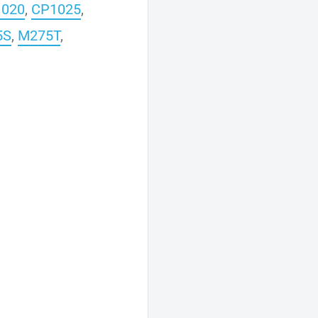
020
,
CP1025
,
5S
,
M275T
,