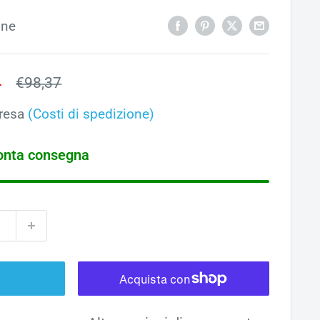
one
o
4
Prezzo
€98,37
ato
resa
(Costi di spedizione)
ronta consegna