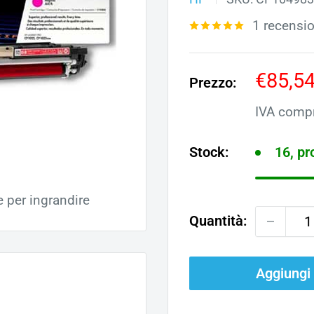
1 recensi
Prezz
€85,5
Prezzo:
scont
IVA comp
Stock:
16, p
e per ingrandire
Quantità:
Aggiungi