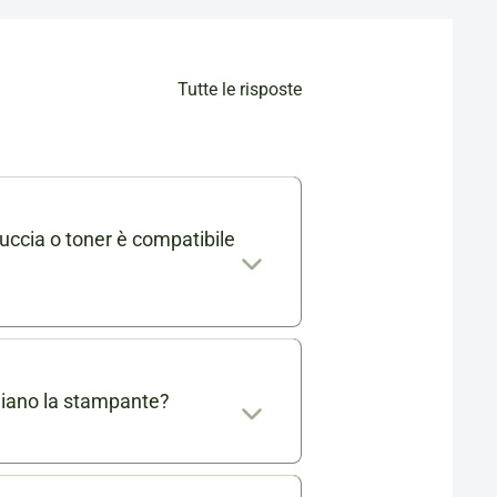
Tutte le risposte
uccia o toner è compatibile
mabile trovi l'elenco completo
. Se ti rimangono dei dubbi
 info@cartucciaperfetta.it
giano la stampante?
ante.
o testate e certificate per