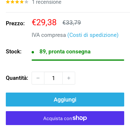
1 recensione
Prezzo
€29,38
Prezzo
€33,79
Prezzo:
scontato
IVA compresa
(Costi di spedizione)
Stock:
89, pronta consegna
Quantità:
Aggiungi