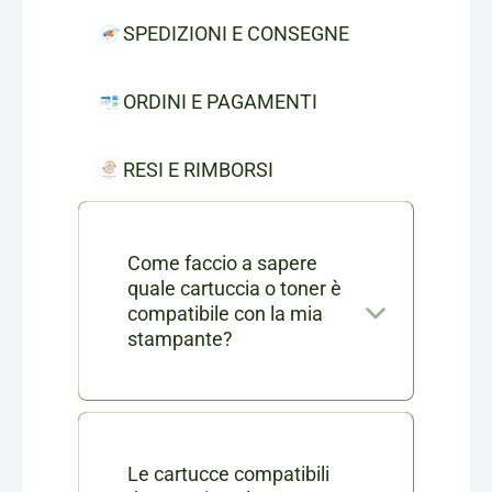
SPEDIZIONI E CONSEGNE
ORDINI E PAGAMENTI
RESI E RIMBORSI
Come faccio a sapere
quale cartuccia o toner è
compatibile con la mia
stampante?
Nella scheda di ogni prodotto
consumabile trovi l'elenco
completo dei modelli di
Le cartucce compatibili