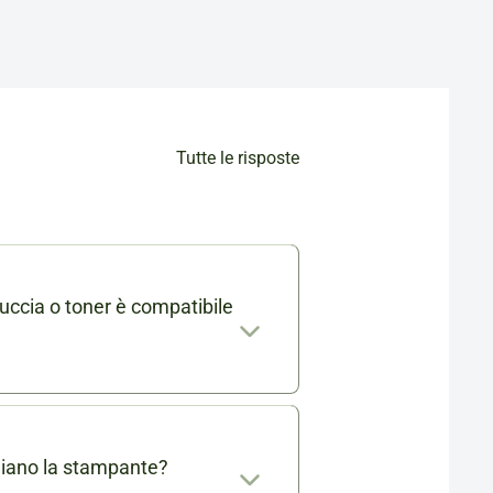
Tutte le risposte
uccia o toner è compatibile
mabile trovi l'elenco completo
. Se ti rimangono dei dubbi
 info@cartucciaperfetta.it
giano la stampante?