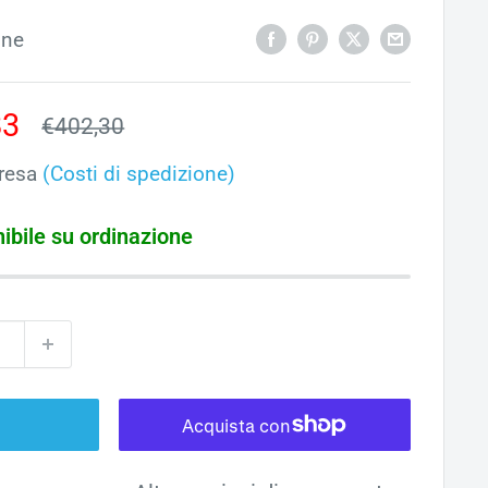
one
o
83
Prezzo
€402,30
ato
resa
(Costi di spedizione)
ibile su ordinazione