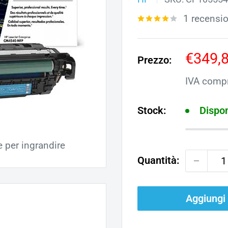
1 recensi
Prezz
€349,
Prezzo:
scont
IVA comp
Stock:
Dispon
e per ingrandire
Quantità:
Aggiungi