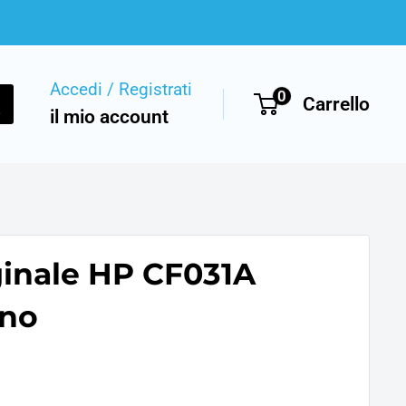
Accedi / Registrati
0
Carrello
il mio account
ginale HP CF031A
ano