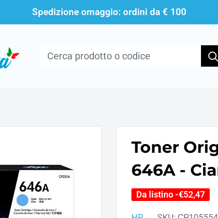
Spedizione omaggio: ordini da € 100
Toner Ori
646A - Ci
Da listino -
€52,47
HP
SKU:
CP105554