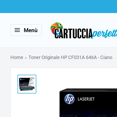
Vai
al
Cartucciaperfetta
contenuto
Menù
Home
Toner Originale HP CF031A 646A - Ciano