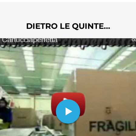
marche: dai toner per stampanti laser
stampanti inkjet ai collettori e molti
oltre ovviamente alla carta per stam
DIETRO LE QUINTE...