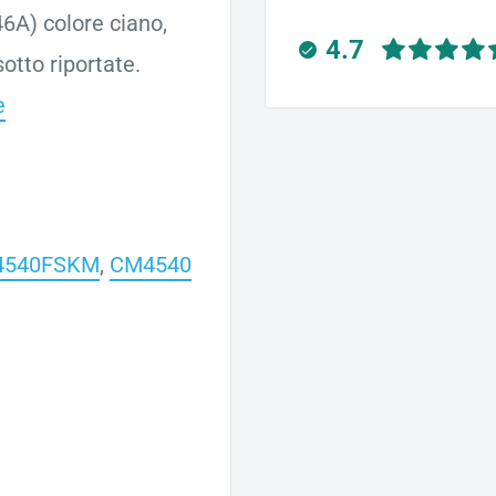
6A) colore ciano,
4.7
otto riportate.
e
4540FSKM
,
CM4540