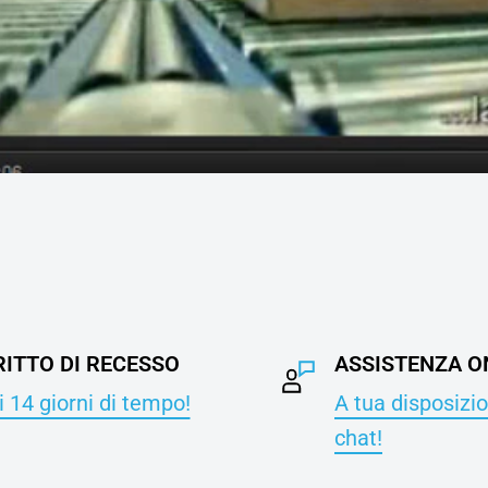
RITTO DI RECESSO
ASSISTENZA O
 14 giorni di tempo!
A tua disposizio
chat!