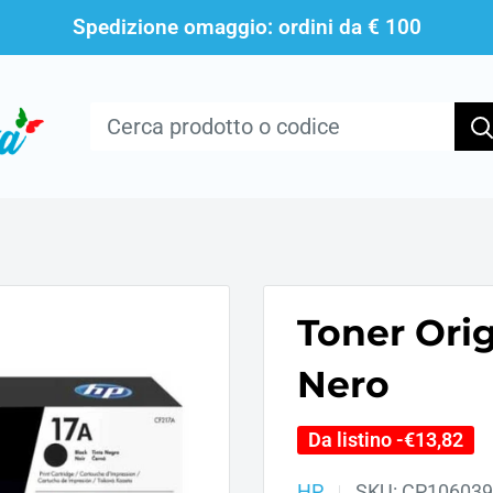
Spedizione omaggio: ordini da € 100
Toner Orig
Nero
Da listino -
€13,82
HP
SKU:
CP106039