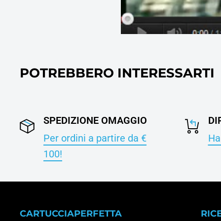
POTREBBERO INTERESSARTI
SPEDIZIONE OMAGGIO
DI
Per ordini a partire da €
Hai
100!
CARTUCCIAPERFETTA
RIC