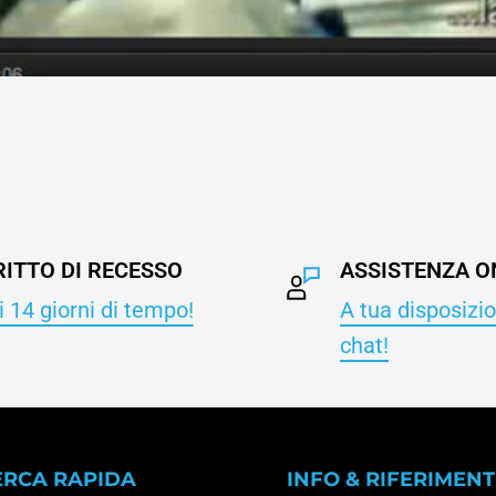
RITTO DI RECESSO
ASSISTENZA O
 14 giorni di tempo!
A tua disposizio
chat!
ERCA RAPIDA
INFO & RIFERIMENT