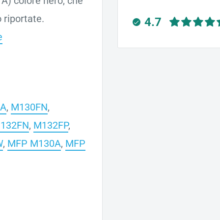
A) colore nero, che
 riportate.
4.7
e
0A
,
M130FN
,
132FN
,
M132FP
,
W
,
MFP M130A
,
MFP