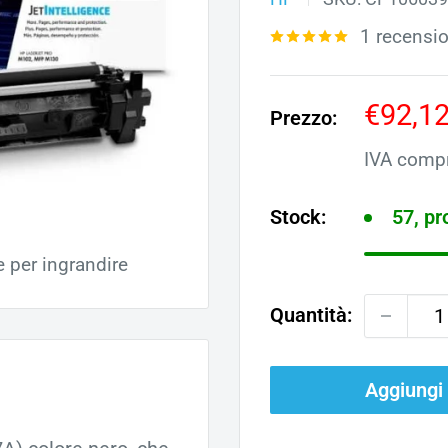
1 recensi
Prezz
€92,1
Prezzo:
scont
IVA comp
Stock:
57, p
e per ingrandire
Quantità:
Aggiungi