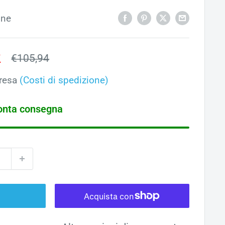
one
o
2
Prezzo
€105,94
ato
resa
(Costi di spedizione)
ronta consegna