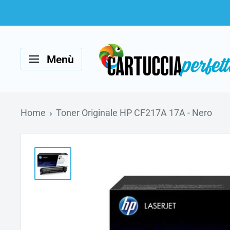
Vai
al
Cartucciaperfetta
contenuto
Menù
Home
Toner Originale HP CF217A 17A - Nero