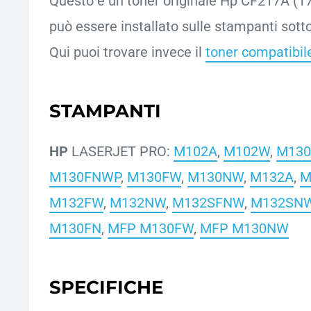
Questo è un toner originale Hp CF217A (17
può essere installato sulle stampanti sotto
Qui puoi trovare invece il
toner compatibil
STAMPANTI
HP
LASERJET PRO:
M102A
,
M102W
,
M13
M130FNWP
,
M130FW
,
M130NW
,
M132A
,
M
M132FW
,
M132NW
,
M132SFNW
,
M132SN
M130FN
,
MFP M130FW
,
MFP M130NW
SPECIFICHE