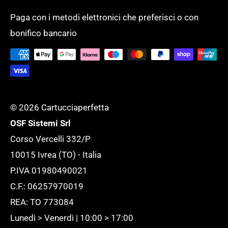
Un unico fornitore, con un assortimento
Spese di spedizione
SCUOLA
completo di oltre 50.000 prodotti per
Paga con i metodi elettronici che preferisci o con
Tempi di evasione
SERVIZI GENERALI
bonifico bancario
supportare l'ufficio ed adattarlo ad ogni
Tutela della tua Privacy
esigenza.
Tutte le novità
© 2026 Cartucciaperfetta
OSF Sistemi Srl
Corso Vercelli 332/P
10015 Ivrea (TO) - Italia
P.IVA 01980490021
C.F.: 06257970019
REA: TO 773084
Lunedì > Venerdì | 10:00 > 17:00