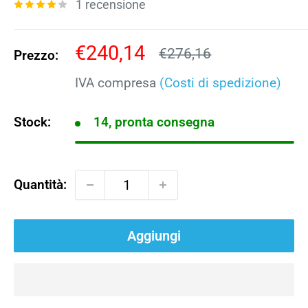
1 recensione
Prezzo
€240,14
Prezzo
€276,16
Prezzo:
scontato
IVA compresa
(Costi di spedizione)
Stock:
14, pronta consegna
Quantità:
Aggiungi