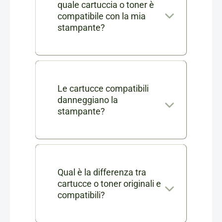
quale cartuccia o toner è
compatibile con la mia
stampante?
Nella scheda di ogni prodotto
consumabile trovi l'elenco
completo dei modelli di
Le cartucce compatibili
danneggiano la
stampanti compatibili. Se ti
stampante?
rimangono dei dubbi puoi
No, le nostre cartucce
contattarci in chat o via mail a
compatibili sono testate e
info@cartucciaperfetta.it
certificate per garantire le
Qual è la differenza tra
indicando il modello della tua
cartucce o toner originali e
stesse prestazioni delle
stampante.
compatibili?
originali senza danneggiare la
Le cartucce o toner originali