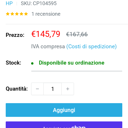
HP
SKU:
CP104595
1 recensione
Prezzo
€145,79
Prezzo
€167,66
Prezzo:
scontato
IVA compresa
(Costi di spedizione)
Stock:
Disponibile su ordinazione
Quantità:
Aggiungi