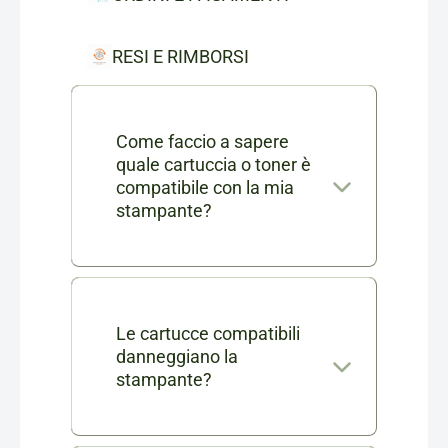
RESI E RIMBORSI
Come faccio a sapere
quale cartuccia o toner è
compatibile con la mia
stampante?
Nella scheda di ogni prodotto
consumabile trovi l'elenco
completo dei modelli di
Le cartucce compatibili
danneggiano la
stampanti compatibili. Se ti
stampante?
rimangono dei dubbi puoi
No, le nostre cartucce
contattarci in chat o via mail a