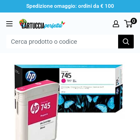
Vai
Spedizione omaggio: ordini da € 100
al
0
Cartucciaperfetta
contenuto