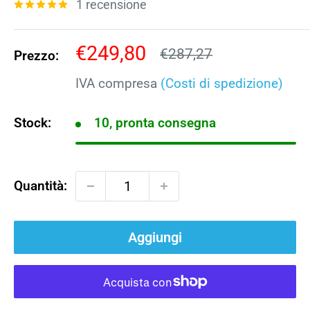
1 recensione
Prezzo
€249,80
Prezzo
€287,27
Prezzo:
scontato
IVA compresa
(Costi di spedizione)
Stock:
10, pronta consegna
Quantità:
Aggiungi