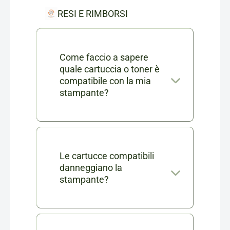
RESI E RIMBORSI
Come faccio a sapere
quale cartuccia o toner è
compatibile con la mia
stampante?
Nella scheda di ogni prodotto
consumabile trovi l'elenco
completo dei modelli di
Le cartucce compatibili
danneggiano la
stampanti compatibili. Se ti
stampante?
rimangono dei dubbi puoi
No, le nostre cartucce
contattarci in chat o via mail a
compatibili sono testate e
info@cartucciaperfetta.it