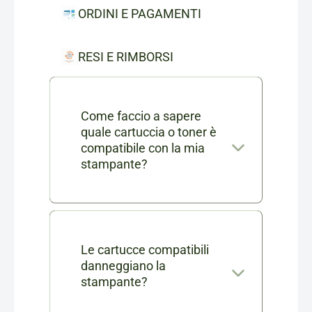
ORDINI E PAGAMENTI
RESI E RIMBORSI
Come faccio a sapere
quale cartuccia o toner è
compatibile con la mia
stampante?
Nella scheda di ogni prodotto
consumabile trovi l'elenco
completo dei modelli di
Le cartucce compatibili
danneggiano la
stampanti compatibili. Se ti
stampante?
rimangono dei dubbi puoi