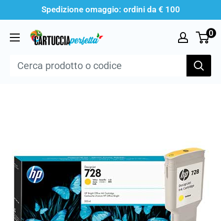
Vai
Spedizione omaggio: ordini da € 100
al
0
Cartucciaperfetta
contenuto