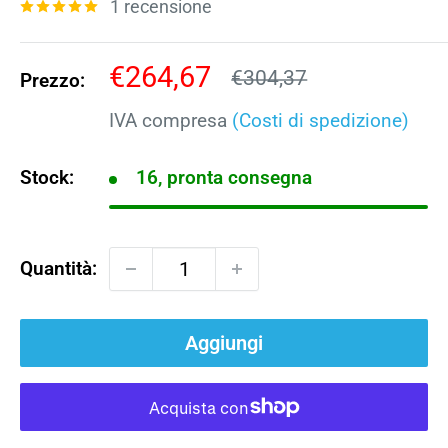
1 recensione
Prezzo
€264,67
Prezzo
€304,37
Prezzo:
scontato
IVA compresa
(Costi di spedizione)
Stock:
16, pronta consegna
Quantità:
Aggiungi