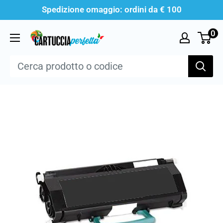
Vai
Spedizione omaggio: ordini da € 100
al
0
Cartucciaperfetta
contenuto