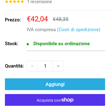
1 recensione
Prezzo
€42,04
Prezzo
€48,35
Prezzo:
scontato
IVA compresa
(Costi di spedizione)
Stock:
Disponibile su ordinazione
Quantità:
Aggiungi