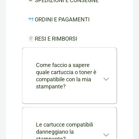
SPEDIZIONI E CONSEGNE
ORDINI E PAGAMENTI
RESI E RIMBORSI
Come faccio a sapere
quale cartuccia o toner è
compatibile con la mia
stampante?
Nella scheda di ogni prodotto
consumabile trovi l'elenco
completo dei modelli di
Le cartucce compatibili
danneggiano la
stampanti compatibili. Se ti
stampante?