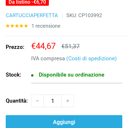
Da listino -
€6,70
CARTUCCIAPERFETTA
SKU:
CP103992
1 recensione
Prezzo
€44,67
Prezzo
€51,37
Prezzo:
scontato
IVA compresa
(Costi di spedizione)
Stock:
Disponibile su ordinazione
Quantità:
Aggiungi