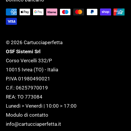
supportare l'ufficio ed adattarlo ad ogni
Tutela della tua Privacy
esigenza.
Tutte le novità
© 2026 Cartucciaperfetta
OSF Sistemi Srl
Corso Vercelli 332/P
10015 Ivrea (TO) - Italia
P.IVA 01980490021
C.F.: 06257970019
REA: TO 773084
Lunedì > Venerdì | 10:00 > 17:00
Modulo di contatto
info@cartucciaperfetta.it