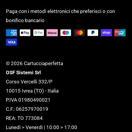
Un unico fornitore, con un assortimento
Spese di spedizione
SCUOLA
completo di oltre 50.000 prodotti per
Paga con i metodi elettronici che preferisci o con
Tempi di evasione
SERVIZI GENERALI
bonifico bancario
supportare l'ufficio ed adattarlo ad ogni
Tutela della tua Privacy
esigenza.
Tutte le novità
© 2026 Cartucciaperfetta
OSF Sistemi Srl
Corso Vercelli 332/P
10015 Ivrea (TO) - Italia
P.IVA 01980490021
C.F.: 06257970019
REA: TO 773084
Lunedì > Venerdì | 10:00 > 17:00