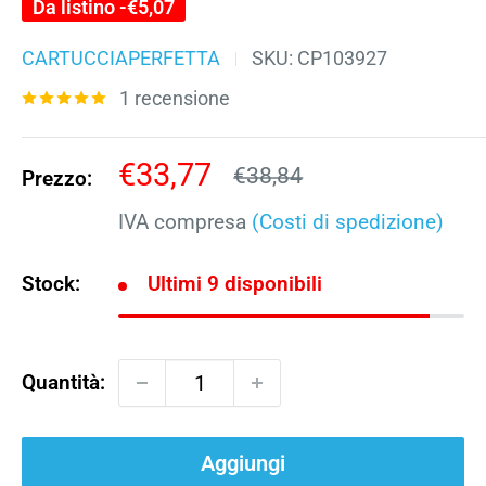
Da listino -
€5,07
CARTUCCIAPERFETTA
SKU:
CP103927
1 recensione
Prezzo
€33,77
Prezzo
€38,84
Prezzo:
scontato
IVA compresa
(Costi di spedizione)
Stock:
Ultimi 9 disponibili
Quantità:
Aggiungi