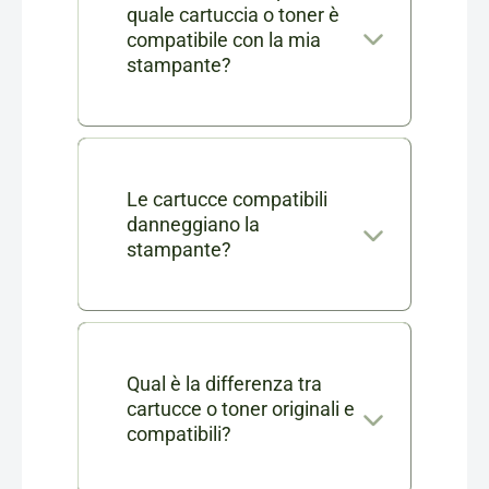
quale cartuccia o toner è
compatibile con la mia
stampante?
Nella scheda di ogni prodotto
consumabile trovi l'elenco
completo dei modelli di
Le cartucce compatibili
danneggiano la
stampanti compatibili. Se ti
stampante?
rimangono dei dubbi puoi
No, le nostre cartucce
contattarci in chat o via mail a
compatibili sono testate e
info@cartucciaperfetta.it
certificate per garantire le
Qual è la differenza tra
indicando il modello della tua
cartucce o toner originali e
stesse prestazioni delle
stampante.
compatibili?
originali senza danneggiare la