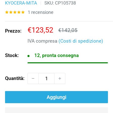
KYOCERA-MITA
SKU:
CP105738
1 recensione
Prezzo
€123,52
Prezzo
€142,05
Prezzo:
scontato
IVA compresa
(Costi di spedizione)
Stock:
12, pronta consegna
Quantità:
Aggiungi