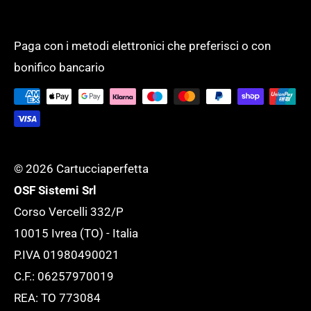
ricevere la fattura elettronica!
Modalità di pagamento
PRODOTTI PER UFFICIO
Un unico fornitore, con un assortimento
Spese di spedizione
SCUOLA
completo di oltre 50.000 prodotti per
Paga con i metodi elettronici che preferisci o con
Tempi di evasione
SERVIZI GENERALI
bonifico bancario
supportare l'ufficio ed adattarlo ad ogni
Tutela della tua Privacy
esigenza.
Tutte le novità
© 2026 Cartucciaperfetta
OSF Sistemi Srl
Corso Vercelli 332/P
10015 Ivrea (TO) - Italia
P.IVA 01980490021
C.F.: 06257970019
REA: TO 773084