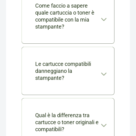
Come faccio a sapere
quale cartuccia o toner è
compatibile con la mia
stampante?
Nella scheda di ogni prodotto
consumabile trovi l'elenco
completo dei modelli di
Le cartucce compatibili
danneggiano la
stampanti compatibili. Se ti
stampante?
rimangono dei dubbi puoi
No, le nostre cartucce
contattarci in chat o via mail a
compatibili sono testate e
info@cartucciaperfetta.it
certificate per garantire le
Qual è la differenza tra
indicando il modello della tua
cartucce o toner originali e
stesse prestazioni delle
stampante.
compatibili?
originali senza danneggiare la