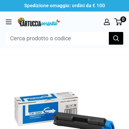
Vai
Spedizione omaggio: ordini da € 100
al
0
Cartucciaperfetta
contenuto