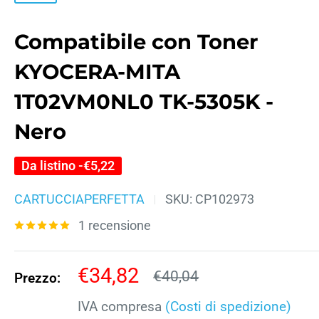
Compatibile con Toner
KYOCERA-MITA
1T02VM0NL0 TK-5305K -
Nero
Da listino -
€5,22
CARTUCCIAPERFETTA
SKU:
CP102973
1 recensione
Prezzo
€34,82
Prezzo
€40,04
Prezzo:
scontato
IVA compresa
(Costi di spedizione)