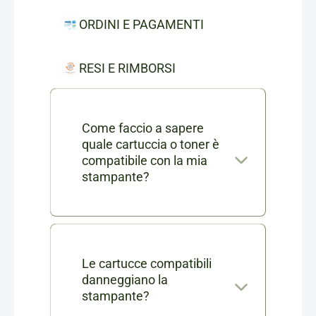
ORDINI E PAGAMENTI
RESI E RIMBORSI
Come faccio a sapere
quale cartuccia o toner è
compatibile con la mia
stampante?
Nella scheda di ogni prodotto
consumabile trovi l'elenco
completo dei modelli di
Le cartucce compatibili
danneggiano la
stampanti compatibili. Se ti
stampante?
rimangono dei dubbi puoi