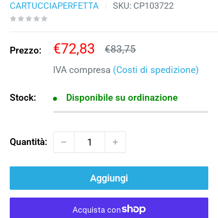
CARTUCCIAPERFETTA
SKU:
CP103722
Prezzo
€72,83
Prezzo
€83,75
Prezzo:
scontato
IVA compresa
(Costi di spedizione)
Stock:
Disponibile su ordinazione
Quantità:
Aggiungi