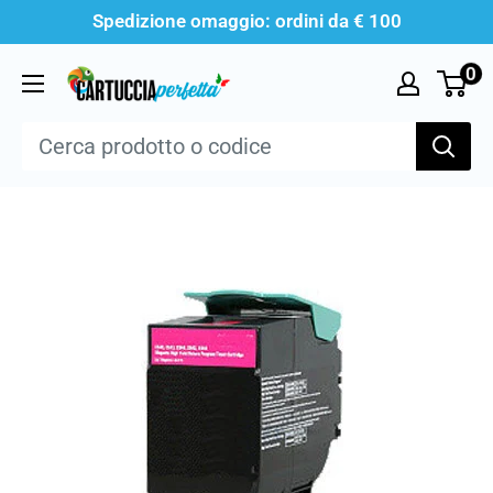
Vai
Spedizione omaggio: ordini da € 100
al
0
Cartucciaperfetta
contenuto