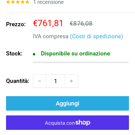
1 recensione
Prezzo
€761,81
Prezzo
€876,08
Prezzo:
scontato
IVA compresa
(Costi di spedizione)
Stock:
Disponibile su ordinazione
Quantità:
Aggiungi