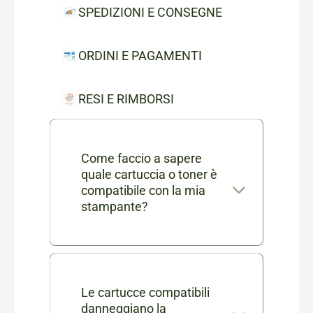
SPEDIZIONI E CONSEGNE
ORDINI E PAGAMENTI
RESI E RIMBORSI
Come faccio a sapere
quale cartuccia o toner è
compatibile con la mia
stampante?
Nella scheda di ogni prodotto
consumabile trovi l'elenco
completo dei modelli di
Le cartucce compatibili
danneggiano la