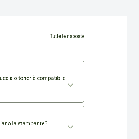
Tutte le risposte
uccia o toner è compatibile
mabile trovi l'elenco completo
. Se ti rimangono dei dubbi
 info@cartucciaperfetta.it
giano la stampante?
ante.