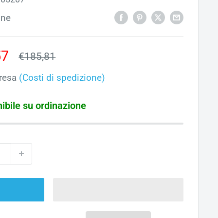
one
o
57
Prezzo
€185,81
ato
resa
(Costi di spedizione)
ibile su ordinazione