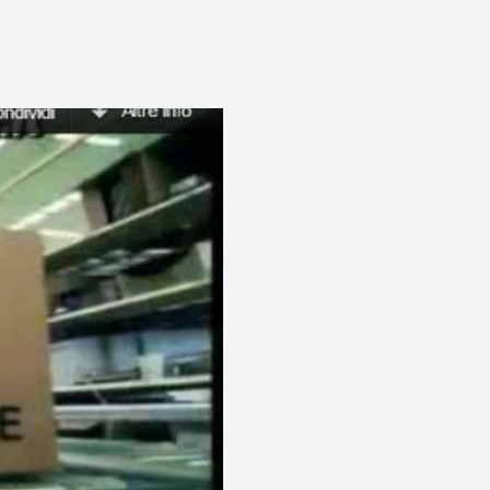
 altri cosnumabili di stampa,
panti e fotocopie.