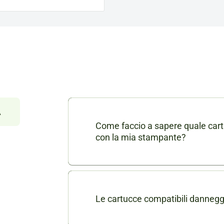
À
Come faccio a sapere quale cart
con la mia stampante?
Nella scheda di ogni prodotto consu
dei modelli di stampanti compatibili
puoi contattarci in chat o via mail a
Le cartucce compatibili danneg
indicando il modello della tua stamp