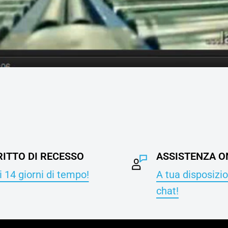
RITTO DI RECESSO
ASSISTENZA O
 14 giorni di tempo!
A tua disposizio
chat!