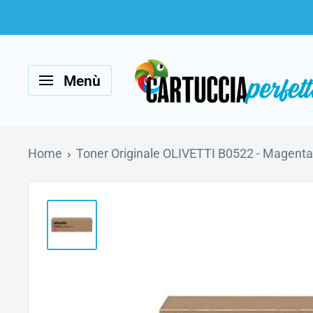
Vai
al
Cartucciaperfetta
contenuto
Menù
Home
Toner Originale OLIVETTI B0522 - Magenta