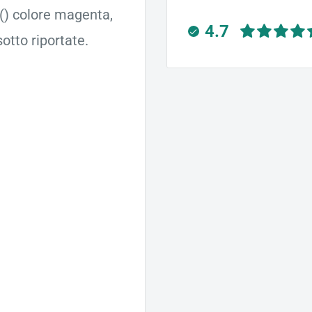
 () colore magenta,
4.7
otto riportate.