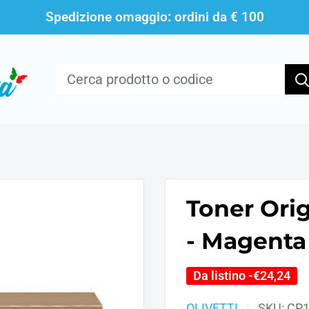
Spedizione omaggio: ordini da € 100
Toner Ori
- Magenta
Da listino -
€24,24
OLIVETTI
SKU:
CP1