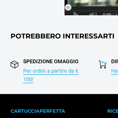
POTREBBERO INTERESSARTI
SPEDIZIONE OMAGGIO
DI
Per ordini a partire da €
Hai
100!
CARTUCCIAPERFETTA
RIC