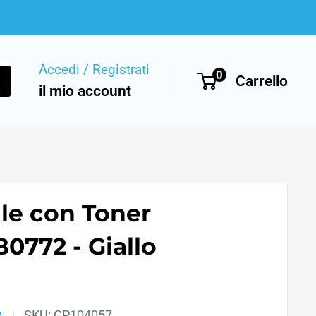
Accedi / Registrati
0
Carrello
il mio account
le con Toner
0772 - Giallo
A
SKU:
CP104057