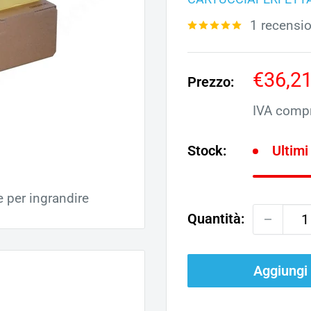
1 recensi
Prezz
€36,2
Prezzo:
scont
IVA comp
Stock:
Ultimi
e per ingrandire
Quantità:
Aggiungi