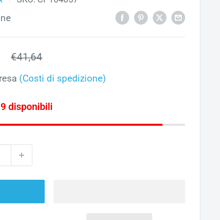
one
o
1
Prezzo
€41,64
ato
resa
(Costi di spedizione)
 9 disponibili