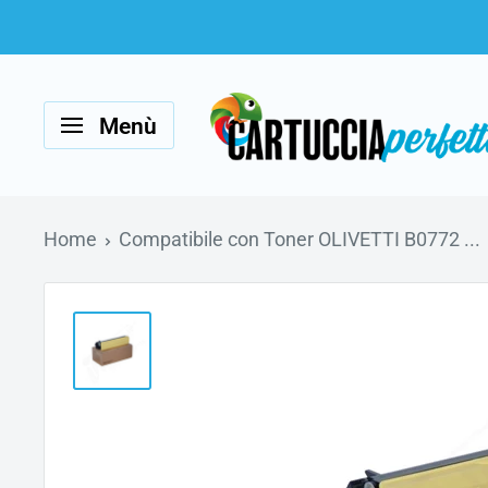
Vai
al
Cartucciaperfetta
contenuto
Menù
Home
Compatibile con Toner OLIVETTI B0772 ...