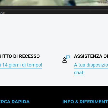
RITTO DI RECESSO
ASSISTENZA O
 14 giorni di tempo!
A tua disposizio
chat!
ERCA RAPIDA
INFO & RIFERIMENT