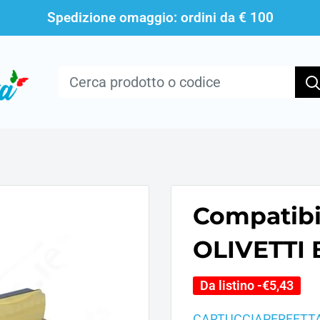
Spedizione omaggio: ordini da € 100
Compatibi
OLIVETTI B
Da listino -
€5,43
CARTUCCIAPERFETT