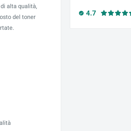
i alta qualità,
4.7
posto del toner
rtate.
alità