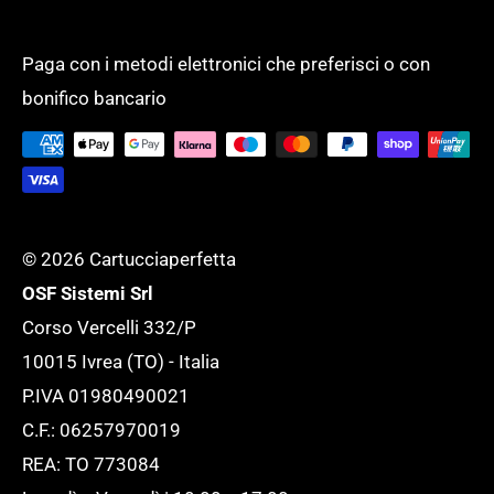
Modalità di pagamento
PRODOTTI PER UFFICIO
Un unico fornitore, con un assortimento
Spese di spedizione
SCUOLA
completo di oltre 50.000 prodotti per
Paga con i metodi elettronici che preferisci o con
Tempi di evasione
SERVIZI GENERALI
bonifico bancario
supportare l'ufficio ed adattarlo ad ogni
Tutela della tua Privacy
esigenza.
Tutte le novità
© 2026 Cartucciaperfetta
OSF Sistemi Srl
Corso Vercelli 332/P
10015 Ivrea (TO) - Italia
P.IVA 01980490021
C.F.: 06257970019
REA: TO 773084