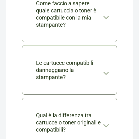
Come faccio a sapere
quale cartuccia o toner è
compatibile con la mia
stampante?
Nella scheda di ogni prodotto
consumabile trovi l'elenco
completo dei modelli di
Le cartucce compatibili
danneggiano la
stampanti compatibili. Se ti
stampante?
rimangono dei dubbi puoi
No, le nostre cartucce
contattarci in chat o via mail a
compatibili sono testate e
info@cartucciaperfetta.it
certificate per garantire le
Qual è la differenza tra
indicando il modello della tua
cartucce o toner originali e
stesse prestazioni delle
stampante.
compatibili?
originali senza danneggiare la