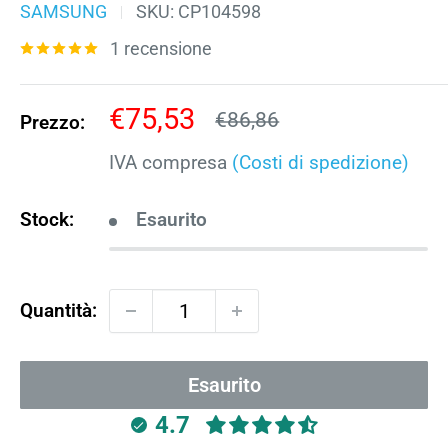
SAMSUNG
SKU:
CP104598
1 recensione
Prezzo
€75,53
Prezzo
€86,86
Prezzo:
scontato
IVA compresa
(Costi di spedizione)
Stock:
Esaurito
Quantità:
Esaurito
4.7