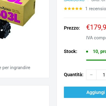
1 recensi
Prezz
€179,
Prezzo:
scont
IVA comp
Stock:
10, p
e per ingrandire
Quantità:
Aggiungi