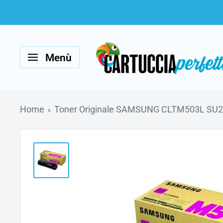
Vai
al
Cartucciaperfetta
contenuto
Menù
Home
Toner Originale SAMSUNG CLTM503L SU28