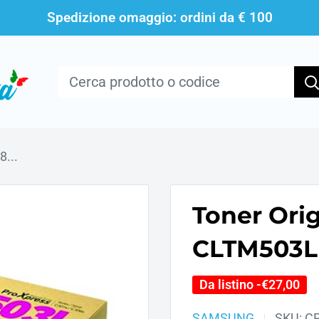
Spedizione omaggio: ordini da € 100
...
Toner Ori
CLTM503L 
Da listino -
€27,00
SAMSUNG
SKU:
C