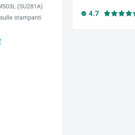
TM503L (SU281A)
4.7
 sulle stampanti
e