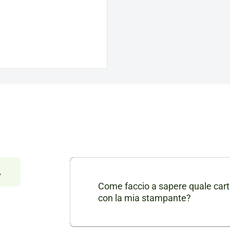
À
Come faccio a sapere quale cart
con la mia stampante?
Nella scheda di ogni prodotto consu