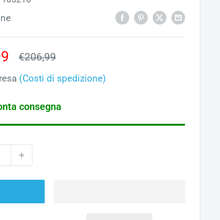
one
o
99
Prezzo
€206,99
ato
resa
(Costi di spedizione)
ronta consegna