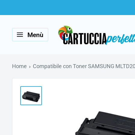
Vai
al
Cartucciaperfetta
contenuto
Menù
Home
Compatibile con Toner SAMSUNG MLTD201