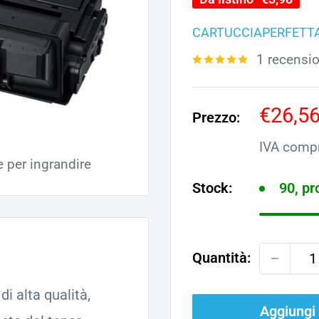
CARTUCCIAPERFETT
1 recensi
Prezz
€26,5
Prezzo:
scont
IVA comp
e per ingrandire
Stock:
90, p
Quantità:
i alta qualità,
Aggiungi