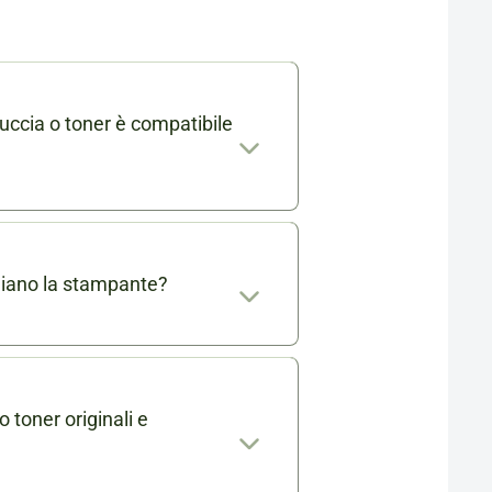
uccia o toner è compatibile
mabile trovi l'elenco completo
. Se ti rimangono dei dubbi
 info@cartucciaperfetta.it
giano la stampante?
ante.
o testate e certificate per
 originali senza danneggiare la
o toner originali e