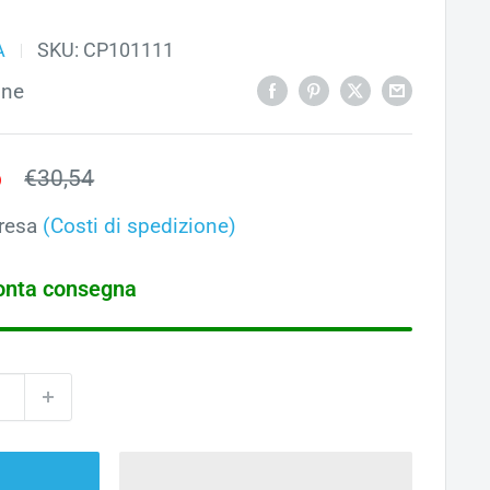
A
SKU:
CP101111
one
o
6
Prezzo
€30,54
ato
resa
(Costi di spedizione)
ronta consegna