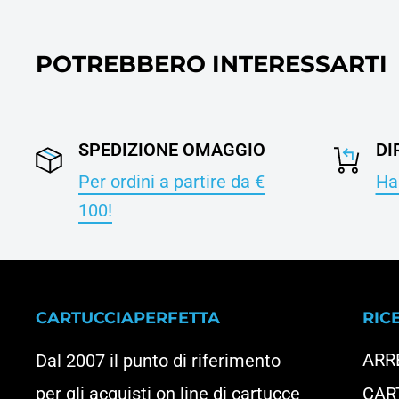
POTREBBERO INTERESSARTI
SPEDIZIONE OMAGGIO
DI
Per ordini a partire da €
Hai
100!
CARTUCCIAPERFETTA
RIC
ARR
Dal 2007 il punto di riferimento
per gli acquisti on line di cartucce
CAR