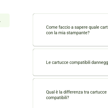
À
Come faccio a sapere quale cart
con la mia stampante?
Nella scheda di ogni prodotto consu
dei modelli di stampanti compatibili
puoi contattarci in chat o via mail a
Le cartucce compatibili danneg
indicando il modello della tua stamp
No, le nostre cartucce compatibili son
garantire le stesse prestazioni delle
stampante.
Qual è la differenza tra cartucce 
compatibili?