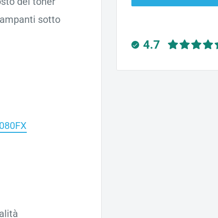
osto del toner
ampanti sotto
4.7
080FX
alità