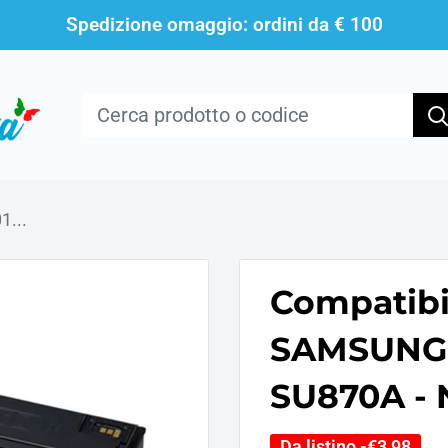
Spedizione omaggio: ordini da € 100
...
Compatibi
SAMSUNG 
SU870A - 
Da listino -
€3,98