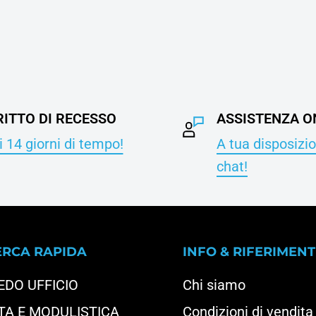
RITTO DI RECESSO
ASSISTENZA O
 14 giorni di tempo!
A tua disposizio
chat!
ERCA RAPIDA
INFO & RIFERIMENT
EDO UFFICIO
Chi siamo
TA E MODULISTICA
Condizioni di vendita