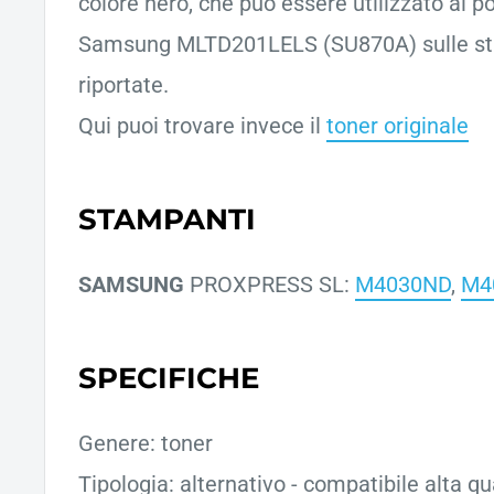
colore nero, che può essere utilizzato al p
Samsung MLTD201LELS (SU870A) sulle st
riportate.
Qui puoi trovare invece il
toner originale
STAMPANTI
SAMSUNG
PROXPRESS SL:
M4030ND
,
M4
SPECIFICHE
Genere: toner
Tipologia: alternativo - compatibile alta qu