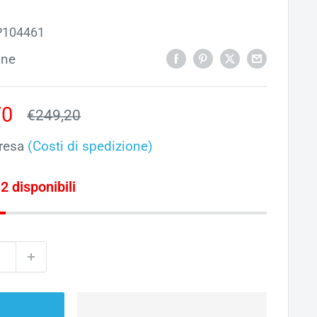
P104461
one
o
70
Prezzo
€249,20
ato
resa
(Costi di spedizione)
 2 disponibili