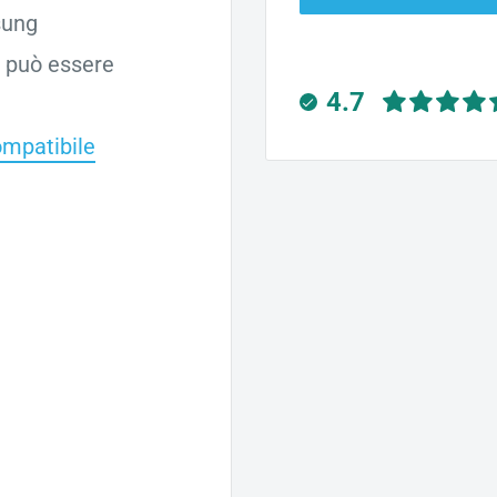
sung
 può essere
4.7
mpatibile