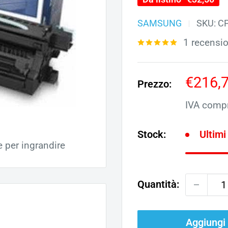
SAMSUNG
SKU:
C
1 recensi
Prezz
€216,
Prezzo:
scont
IVA comp
Stock:
Ultimi
e per ingrandire
Quantità:
Aggiungi