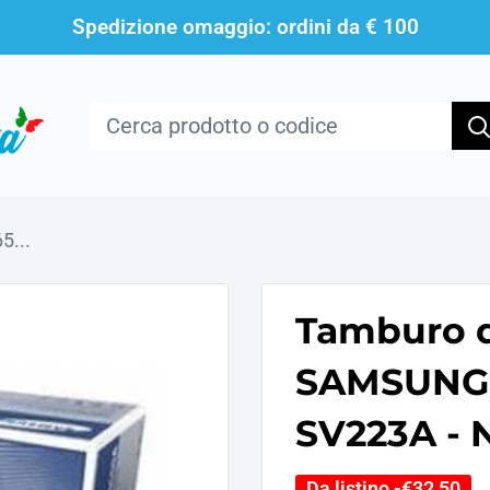
Spedizione omaggio: ordini da € 100
5...
Tamburo d
SAMSUNG
SV223A - 
Da listino -
€32,50