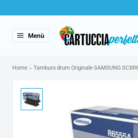
Vai
al
Cartucciaperfetta
contenuto
Menù
Home
Tamburo drum Originale SAMSUNG SCXR6