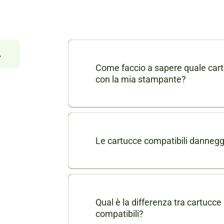
À
Come faccio a sapere quale cart
con la mia stampante?
Nella scheda di ogni prodotto consu
dei modelli di stampanti compatibili
puoi contattarci in chat o via mail a
Le cartucce compatibili danneg
indicando il modello della tua stamp
No, le nostre cartucce compatibili son
garantire le stesse prestazioni delle
stampante.
Qual è la differenza tra cartucce 
compatibili?