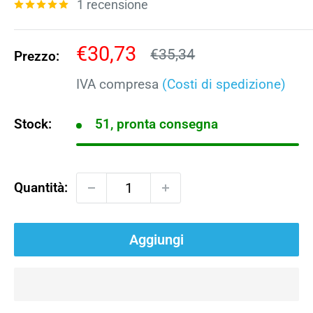
1 recensione
Prezzo
€30,73
Prezzo
€35,34
Prezzo:
scontato
IVA compresa
(Costi di spedizione)
Stock:
51, pronta consegna
Quantità:
Aggiungi