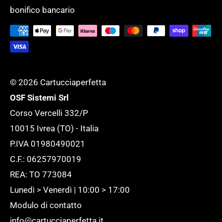
Tempi di evasione
SERVIZI GENERALI
bonifico bancario
supportare l'ufficio ed adattarlo ad ogni
Tutela della tua Privacy
esigenza.
Tutte le novità
© 2026 Cartucciaperfetta
OSF Sistemi Srl
Corso Vercelli 332/P
10015 Ivrea (TO) - Italia
P.IVA 01980490021
C.F.: 06257970019
REA: TO 773084
Lunedì > Venerdì | 10:00 > 17:00
Modulo di contatto
info@cartucciaperfetta.it