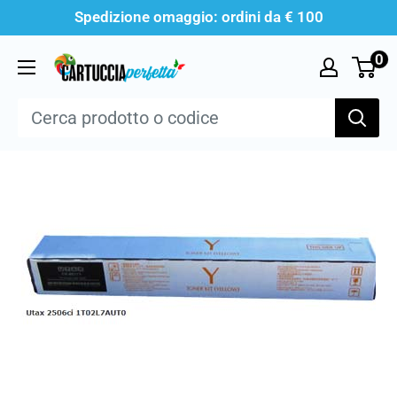
Vai
Spedizione omaggio: ordini da € 100
al
0
Cartucciaperfetta
contenuto