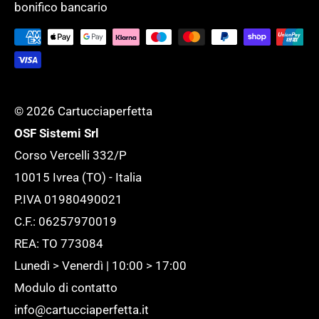
bonifico bancario
supportare l'ufficio ed adattarlo ad ogni
Tutela della tua Privacy
esigenza.
Tutte le novità
© 2026 Cartucciaperfetta
OSF Sistemi Srl
Corso Vercelli 332/P
10015 Ivrea (TO) - Italia
P.IVA 01980490021
C.F.: 06257970019
REA: TO 773084
Lunedì > Venerdì | 10:00 > 17:00
Modulo di contatto
info@cartucciaperfetta.it