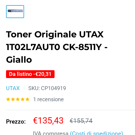
Toner Originale UTAX
1T02L7AUT0 CK-8511Y -
Giallo
Da listino -
€20,31
UTAX
SKU:
CP104919
1 recensione
Prezzo
€135,43
Prezzo
€155,74
Prezzo:
scontato
IVA compresa
(Costi di spedizione)