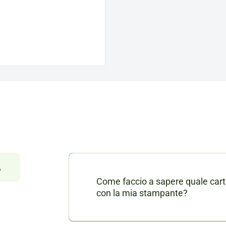
À
Come faccio a sapere quale cart
con la mia stampante?
Nella scheda di ogni prodotto consu