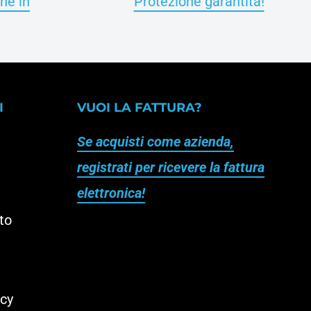
ne in
Protezione garantita!
I
VUOI LA FATTURA?
Se acquisti come azienda,
registrati per ricevere la fattura
elettronica!
to
acy