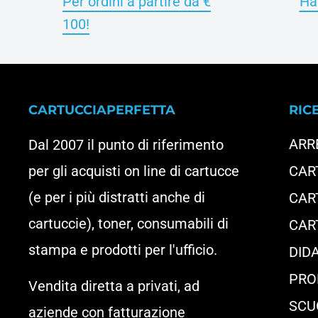
Per ordini a partire da €
Hai
100!
CARTUCCIAPERFETTA
RIC
ARR
Dal 2007 il punto di riferimento
per gli acquisti on line di cartucce
CAR
(e per i più distratti anche di
CAR
cartuccie), toner, consumabili di
CAR
stampa e prodotti per l'ufficio.
DIDA
PRO
Vendita diretta a privati, ad
SCU
aziende con fatturazione