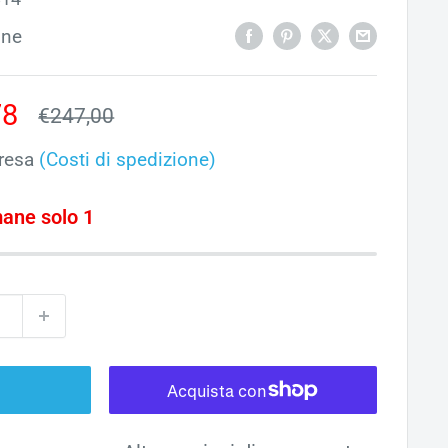
one
o
78
Prezzo
€247,00
ato
resa
(Costi di spedizione)
mane solo 1