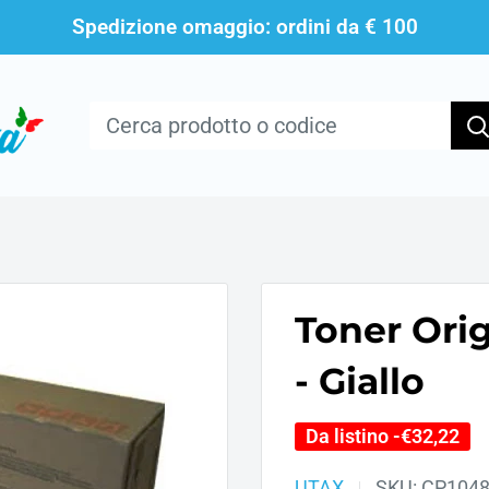
Spedizione omaggio: ordini da € 100
Toner Ori
- Giallo
Da listino -
€32,22
UTAX
SKU:
CP104