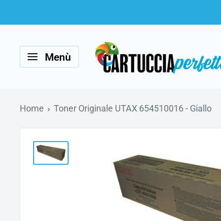
Vai
al
Cartucciaperfetta
contenuto
Menù
Home
Toner Originale UTAX 654510016 - Giallo