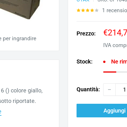
1 recensi
Prezz
€214,
Prezzo:
e per ingrandire
scont
IVA comp
Stock:
Ne ri
Quantità:
 () colore giallo,
otto riportate.
Aggiungi
e