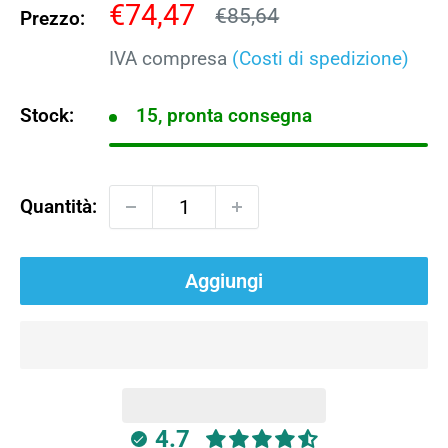
Prezzo
€74,47
Prezzo
€85,64
Prezzo:
scontato
IVA compresa
(Costi di spedizione)
Stock:
15, pronta consegna
Quantità:
Aggiungi
4.7