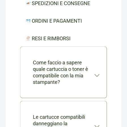
SPEDIZIONI E CONSEGNE
ORDINI E PAGAMENTI
RESI E RIMBORSI
Come faccio a sapere
quale cartuccia o toner è
compatibile con la mia
stampante?
Nella scheda di ogni prodotto
consumabile trovi l'elenco
completo dei modelli di
Le cartucce compatibili
danneggiano la
stampanti compatibili. Se ti