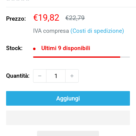
Prezzo
€19,82
Prezzo
€22,79
Prezzo:
scontato
IVA compresa
(Costi di spedizione)
Stock:
Ultimi 9 disponibili
Quantità:
Aggiungi