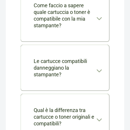
Come faccio a sapere
quale cartuccia o toner è
compatibile con la mia
stampante?
Nella scheda di ogni prodotto
consumabile trovi l'elenco
completo dei modelli di
Le cartucce compatibili
danneggiano la
stampanti compatibili. Se ti
stampante?
rimangono dei dubbi puoi
No, le nostre cartucce
contattarci in chat o via mail a
compatibili sono testate e
info@cartucciaperfetta.it
certificate per garantire le
Qual è la differenza tra
indicando il modello della tua
cartucce o toner originali e
stesse prestazioni delle
stampante.
compatibili?
originali senza danneggiare la