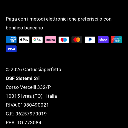
ricevere la fattura elettronica!
Modalità di pagamento
PRODOTTI PER UFFICIO
Un unico fornitore, con un assortimento
Spese di spedizione
SCUOLA
completo di oltre 50.000 prodotti per
Paga con i metodi elettronici che preferisci o con
Tempi di evasione
SERVIZI GENERALI
bonifico bancario
supportare l'ufficio ed adattarlo ad ogni
Tutela della tua Privacy
esigenza.
Tutte le novità
© 2026 Cartucciaperfetta
OSF Sistemi Srl
Corso Vercelli 332/P
10015 Ivrea (TO) - Italia
P.IVA 01980490021
C.F.: 06257970019
REA: TO 773084