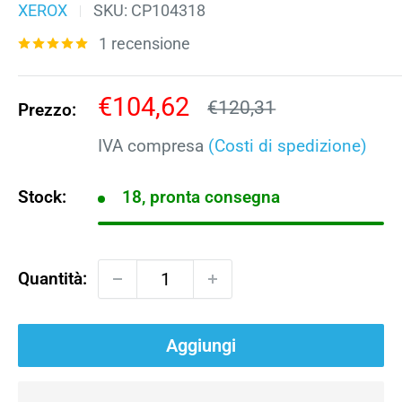
XEROX
SKU:
CP104318
1 recensione
Prezzo
€104,62
Prezzo
€120,31
Prezzo:
scontato
IVA compresa
(Costi di spedizione)
Stock:
18, pronta consegna
Quantità:
Aggiungi