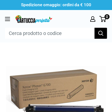
Vai
Spedizione omaggio: ordini da € 100
al
0
Cartucciaperfetta
contenuto